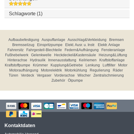
Schlagworte (1)
Aufbaubefestigung
Auspuffanlage
Ausschlag&Verkleidung
Bremsen
Bremsseilzug
Einspritzpumpe
Elekt. Ausr. u. Instr.
Elektr. Anlage
Fahrersitz
Fahrgestell-Blechteile
Federn&Aufhängung
Fensteranlage
Fußhebelwerk
Gelenkwelle
Heckdeckel&Kastensäule
Heizung&Lüftung
Hinterachse
Hydraulik
Innenausstattung
Keilriemen
Kraftstoffanlage
Kraftstoffpumpe
Krümmer
Kupplung&Getriebe
Lenkung
Luftfilter
Motor
Motoraufhängung
Motorelektrik
Motorkühlung
Regulierung
Räder
Türen
Verdeck
Vergaser
Vorderachse
Wischer
Zentralschmierung
Zubehör
Ölpumpe
Kontaktdaten