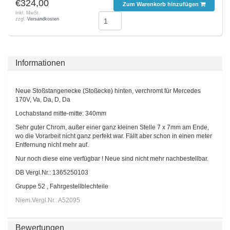
€324,00
Zum Warenkorb hinzufügen
Inkl. MwSt.
zzgl.
Versandkosten
Informationen
Neue Stoßstangenecke (Stoßecke) hinten, verchromt für Mercedes
170V, Va, Da, D, Da
Lochabstand mitte-mitte: 340mm
Sehr guter Chrom, außer einer ganz kleinen Stelle 7 x 7mm am Ende,
wo die Vorarbeit nicht ganz perfekt war. Fällt aber schon in einen meter
Entfernung nicht mehr auf.
Nur noch diese eine verfügbar ! Neue sind nicht mehr nachbestellbar.
DB Vergl.Nr.: 1365250103
Gruppe 52 , Fahrgestellblechteile
Niem.Vergl.Nr.: A52095
Bewertungen