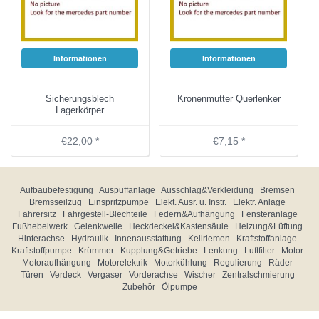
Informationen
Informationen
Sicherungsblech
Kronenmutter Querlenker
Lagerkörper
€22,00 *
€7,15 *
Aufbaubefestigung
Auspuffanlage
Ausschlag&Verkleidung
Bremsen
Bremsseilzug
Einspritzpumpe
Elekt. Ausr. u. Instr.
Elektr. Anlage
Fahrersitz
Fahrgestell-Blechteile
Federn&Aufhängung
Fensteranlage
Fußhebelwerk
Gelenkwelle
Heckdeckel&Kastensäule
Heizung&Lüftung
Hinterachse
Hydraulik
Innenausstattung
Keilriemen
Kraftstoffanlage
Kraftstoffpumpe
Krümmer
Kupplung&Getriebe
Lenkung
Luftfilter
Motor
Motoraufhängung
Motorelektrik
Motorkühlung
Regulierung
Räder
Türen
Verdeck
Vergaser
Vorderachse
Wischer
Zentralschmierung
Zubehör
Ölpumpe