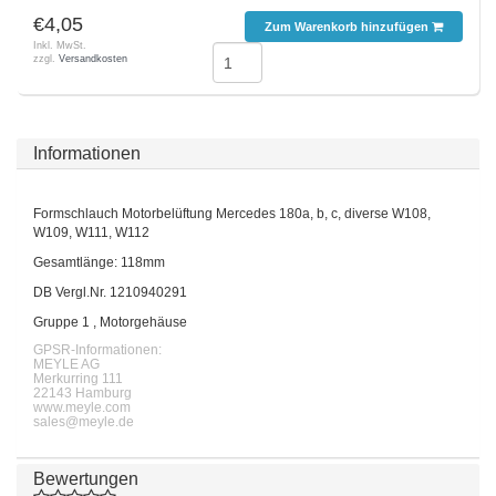
€4,05
Zum Warenkorb hinzufügen
Inkl. MwSt.
zzgl.
Versandkosten
Informationen
Formschlauch Motorbelüftung Mercedes 180a, b, c, diverse W108,
W109, W111, W112
Gesamtlänge: 118mm
DB Vergl.Nr. 1210940291
Gruppe 1 , Motorgehäuse
GPSR-Informationen:
MEYLE AG
Merkurring 111
22143 Hamburg
www.meyle.com
sales@meyle.de
Bewertungen