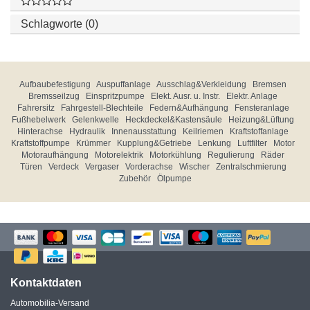
Schlagworte (0)
Aufbaubefestigung
Auspuffanlage
Ausschlag&Verkleidung
Bremsen
Bremsseilzug
Einspritzpumpe
Elekt. Ausr. u. Instr.
Elektr. Anlage
Fahrersitz
Fahrgestell-Blechteile
Federn&Aufhängung
Fensteranlage
Fußhebelwerk
Gelenkwelle
Heckdeckel&Kastensäule
Heizung&Lüftung
Hinterachse
Hydraulik
Innenausstattung
Keilriemen
Kraftstoffanlage
Kraftstoffpumpe
Krümmer
Kupplung&Getriebe
Lenkung
Luftfilter
Motor
Motoraufhängung
Motorelektrik
Motorkühlung
Regulierung
Räder
Türen
Verdeck
Vergaser
Vorderachse
Wischer
Zentralschmierung
Zubehör
Ölpumpe
Kontaktdaten
Automobilia-Versand