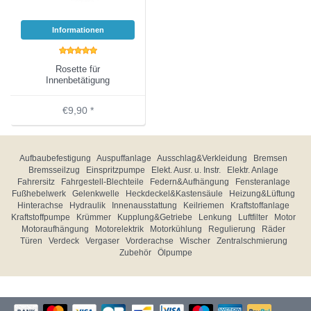
Informationen
Rosette für
Innenbetätigung
€9,90 *
Aufbaubefestigung
Auspuffanlage
Ausschlag&Verkleidung
Bremsen
Bremsseilzug
Einspritzpumpe
Elekt. Ausr. u. Instr.
Elektr. Anlage
Fahrersitz
Fahrgestell-Blechteile
Federn&Aufhängung
Fensteranlage
Fußhebelwerk
Gelenkwelle
Heckdeckel&Kastensäule
Heizung&Lüftung
Hinterachse
Hydraulik
Innenausstattung
Keilriemen
Kraftstoffanlage
Kraftstoffpumpe
Krümmer
Kupplung&Getriebe
Lenkung
Luftfilter
Motor
Motoraufhängung
Motorelektrik
Motorkühlung
Regulierung
Räder
Türen
Verdeck
Vergaser
Vorderachse
Wischer
Zentralschmierung
Zubehör
Ölpumpe