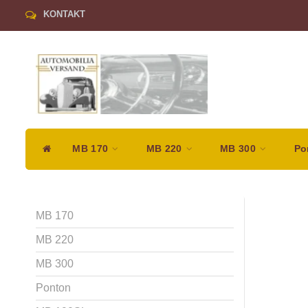
KONTAKT
MB 170
MB 220
MB 300
Po
MB 170
MB 220
MB 300
Ponton