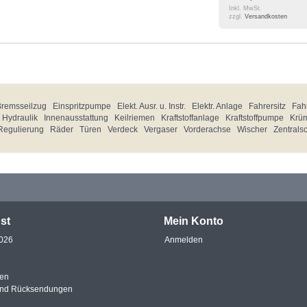
Inkl. MwSt.
zzgl.
Versandkosten
Bremsseilzug
Einspritzpumpe
Elekt. Ausr. u. Instr.
Elektr. Anlage
Fahrersitz
Fahr
Hydraulik
Innenausstattung
Keilriemen
Kraftstoffanlage
Kraftstoffpumpe
Krü
Regulierung
Räder
Türen
Verdeck
Vergaser
Vorderachse
Wischer
Zentrals
st
Mein Konto
2026
Anmelden
en
und Rücksendungen