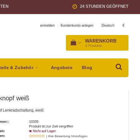
STEN
24 STUNDEN GEÖFFNET
Deutsch
€
anmelden
|
Kundenkonto anlegen
WARENKORB
0
Produkte
teile & Zubehör
Angebote
Blog
knopf weiß
pf Lenkradschaltung, weiß
mer::
10335
Produkt ist zur Zeit vergriffen
eit:
Nicht auf Lager
en:
| Ihre Bewertung hinzufügen