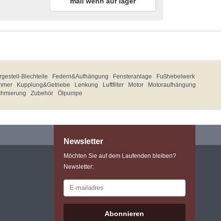
mail wenn auf lager
gestell-Blechteile
Federn&Aufhängung
Fensteranlage
Fußhebelwerk
mmer
Kupplung&Getriebe
Lenkung
Luftfilter
Motor
Motoraufhängung
chmierung
Zubehör
Ölpumpe
Newsletter
Möchten Sie auf dem Laufenden bleiben?
Newsletter:
Abonnieren