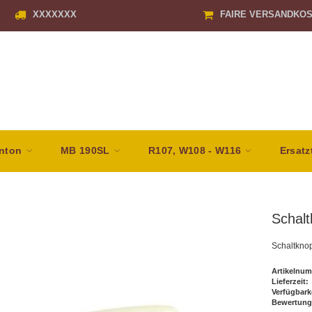
XXXXXXX
FAIRE VERSANDKO
nton
MB 190SL
R107, W108 - W116
Ersatz
Schalt
Schaltkno
Artikelnum
Lieferzeit:
Verfügbark
Bewertung