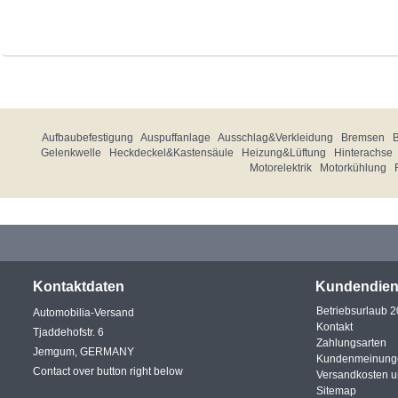
Aufbaubefestigung
Auspuffanlage
Ausschlag&Verkleidung
Bremsen
Gelenkwelle
Heckdeckel&Kastensäule
Heizung&Lüftung
Hinterachse
Motorelektrik
Motorkühlung
Kontaktdaten
Kundendien
Betriebsurlaub 
Automobilia-Versand
Kontakt
Tjaddehofstr. 6
Zahlungsarten
Jemgum, GERMANY
Kundenmeinung
Contact over button right below
Versandkosten 
Sitemap