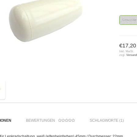
Gewinde
€17,20
Inkl. MwSt.
zzgl.
Versand
IONEN
BEWERTUNGEN
SCHLAGWORTE (1)
 für Lenkradschaltung, weiß (elfenbeinfarben) 45mm / Durchmesser: 22mm