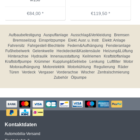
€84,00 *
€119,50 *
Aufbaubefestigung
Auspuffanlage
Ausschlag&Verkleidung
Bremsen
Bremsseilzug
Einspritzpumpe
Elekt. Ausr. u. Instr.
Elektr. Anlage
Fahrersitz
Fahrgestell-Blechteile
Federn&Aufhängung
Fensteranlage
Fußhebelwerk
Gelenkwelle
Heckdeckel&Kastensäule
Heizung&Lüftung
Hinterachse
Hydraulik
Innenausstattung
Keilriemen
Kraftstoffanlage
Kraftstoffpumpe
Krümmer
Kupplung&Getriebe
Lenkung
Luftfilter
Motor
Motoraufhängung
Motorelektrik
Motorkühlung
Regulierung
Räder
Türen
Verdeck
Vergaser
Vorderachse
Wischer
Zentralschmierung
Zubehör
Ölpumpe
Kontaktdaten
Automobilia-Versand