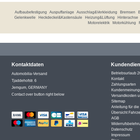
Aufbaubefestigung
Auspuffanlage
Ausschlag&Verkleidung
Bremsen
Gelenkwelle
Heckdeckel&Kastensäule
Heizung&Lüftung
Hinterachse
Motorelektrik
Motorkühlung
Kontaktdaten
Kundendien
Betriebsurlaub 
Automobilia-Versand
Kontakt
Tjaddehofstr. 6
Zahlungsarten
Jemgum, GERMANY
Kundenmeinung
Contact over button right below
Versandkosten 
Sitemap
Anleitung für di
Übersicht Fahrz
AGB
Widerrufsbelehr
Datenschutz
Impressum