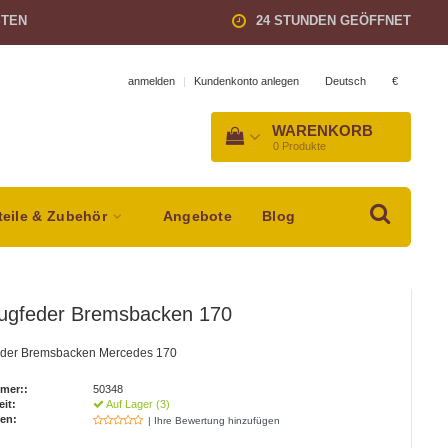
STEN
24 STUNDEN GEÖFFNET
Deutsch
€
anmelden
|
Kundenkonto anlegen
WARENKORB
0
Produkte
teile & Zubehör
Angebote
Blog
ugfeder Bremsbacken 170
der Bremsbacken Mercedes 170
mer::
50348
eit:
Auf Lager (3)
en:
| Ihre Bewertung hinzufügen