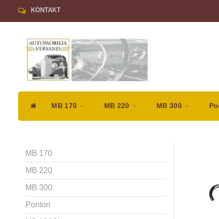
KONTAKT
MB 170
MB 220
MB 300
Po
MB 170
MB 220
MB 300
Ponton