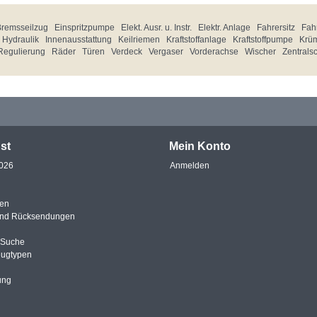
Bremsseilzug
Einspritzpumpe
Elekt. Ausr. u. Instr.
Elektr. Anlage
Fahrersitz
Fahr
Hydraulik
Innenausstattung
Keilriemen
Kraftstoffanlage
Kraftstoffpumpe
Krü
Regulierung
Räder
Türen
Verdeck
Vergaser
Vorderachse
Wischer
Zentrals
st
Mein Konto
2026
Anmelden
en
und Rücksendungen
e Suche
eugtypen
ung