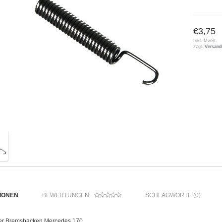
€3,75
Inkl. MwSt.
zzgl.
Versand
IONEN
BEWERTUNGEN
SCHLAGWORTE (0)
er Bremsbacken Mercedes 170