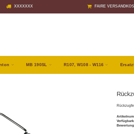
XXXXXXX
FAIRE VERSANDKO
nton
MB 190SL
R107, W108 - W116
Ersatz
Rückz
Rückzugfe
Artikelnum
Verfügbark
Bewertung