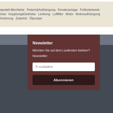
gestell-Blechteile
Federn&Aufhängung
Fensteranlage
Fußhebelwerk
mmer
Kupplung&Getriebe
Lenkung
Luftfilter
Motor
Motoraufhängung
chmierung
Zubehör
Ölpumpe
Newsletter
Möchten Sie auf dem Laufenden bleiben?
Newsletter:
Abonnieren