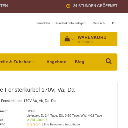
STEN
24 STUNDEN GEÖFFNET
Deutsch
€
anmelden
|
Kundenkonto anlegen
WARENKORB
0
Produkte
teile & Zubehör
Angebote
Blog
e Fensterkurbel 170V, Va, Da
r Fensterkurbel 170V, Va, Vb, Da, Db
mer::
50393
Lieferzeit: D: 2-4 Tage, EU: 3-10 Tage, WW: 4-19 Tage
eit:
Auf Lager (3)
en:
| Ihre Bewertung hinzufügen