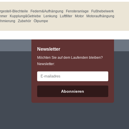
gestell-Blechteile
Federn&Aufhängung
Fensteranlage
Fußhebelwerk
mmer
Kupplung&Getriebe
Lenkung
Luftfilter
Motor
Motoraufhängung
chmierung
Zubehör
Ölpumpe
Newsletter
Möchten Sie auf dem Laufenden bleiben?
Newsletter:
Abonnieren