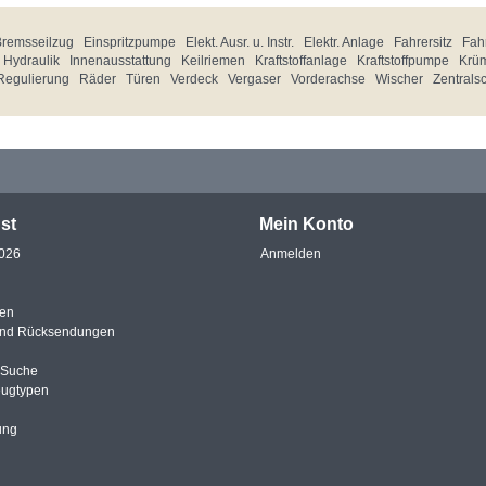
Bremsseilzug
Einspritzpumpe
Elekt. Ausr. u. Instr.
Elektr. Anlage
Fahrersitz
Fahr
Hydraulik
Innenausstattung
Keilriemen
Kraftstoffanlage
Kraftstoffpumpe
Krü
Regulierung
Räder
Türen
Verdeck
Vergaser
Vorderachse
Wischer
Zentrals
st
Mein Konto
2026
Anmelden
en
und Rücksendungen
e Suche
eugtypen
ung