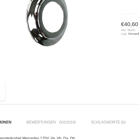
€40,60
Inkl. MwSt.
zzgl.
Versand
IONEN
BEWERTUNGEN
SCHLAGWORTE (0)
Fensterkurbel Mercedes 170V, Va, Vb, Da, Db