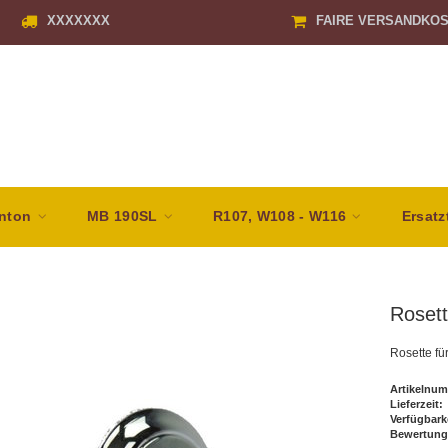
XXXXXXX
FAIRE VERSANDKO
nton
MB 190SL
R107, W108 - W116
Ersatz
Rosett
Rosette fü
Artikelnum
Lieferzeit:
Verfügbark
Bewertung