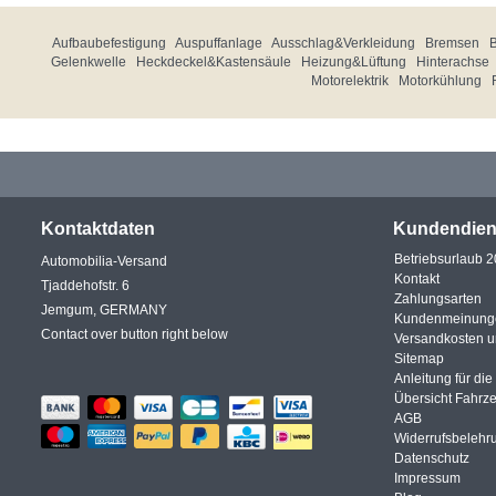
Aufbaubefestigung
Auspuffanlage
Ausschlag&Verkleidung
Bremsen
Gelenkwelle
Heckdeckel&Kastensäule
Heizung&Lüftung
Hinterachse
Motorelektrik
Motorkühlung
Kontaktdaten
Kundendien
Betriebsurlaub 
Automobilia-Versand
Kontakt
Tjaddehofstr. 6
Zahlungsarten
Jemgum, GERMANY
Kundenmeinung
Contact over button right below
Versandkosten 
Sitemap
Anleitung für di
Übersicht Fahrz
AGB
Widerrufsbelehr
Datenschutz
Impressum