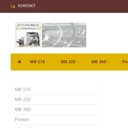
KONTAKT
MB 170
MB 220
MB 300
Po
MB 170
MB 220
MB 300
Ponton