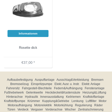
Informationen
Rosette dick
€37,00 *
Aufbaubefestigung
Auspuffanlage
Ausschlag&Verkleidung
Bremsen
Bremsseilzug
Einspritzpumpe
Elekt. Ausr. u. Instr.
Elektr. Anlage
Fahrersitz
Fahrgestell-Blechteile
Federn&Aufhängung
Fensteranlage
Fußhebelwerk
Gelenkwelle
Heckdeckel&Kastensäule
Heizung&Lüftung
Hinterachse
Hydraulik
Innenausstattung
Keilriemen
Kraftstoffanlage
Kraftstoffpumpe
Krümmer
Kupplung&Getriebe
Lenkung
Luftfilter
Motor
Motoraufhängung
Motorelektrik
Motorkühlung
Regulierung
Räder
Türen
Verdeck
Vergaser
Vorderachse
Wischer
Zentralschmierung