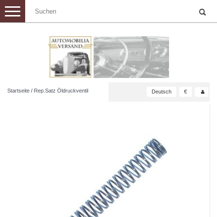
Toggle
navigation
Startseite
/
Rep.Satz Öldruckventil
Deutsch
€