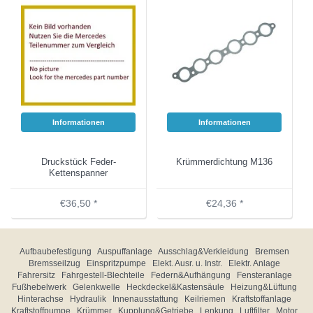
Informationen
Informationen
Druckstück Feder-
Krümmerdichtung M136
Kettenspanner
€36,50 *
€24,36 *
Aufbaubefestigung
Auspuffanlage
Ausschlag&Verkleidung
Bremsen
Bremsseilzug
Einspritzpumpe
Elekt. Ausr. u. Instr.
Elektr. Anlage
Fahrersitz
Fahrgestell-Blechteile
Federn&Aufhängung
Fensteranlage
Fußhebelwerk
Gelenkwelle
Heckdeckel&Kastensäule
Heizung&Lüftung
Hinterachse
Hydraulik
Innenausstattung
Keilriemen
Kraftstoffanlage
Kraftstoffpumpe
Krümmer
Kupplung&Getriebe
Lenkung
Luftfilter
Motor