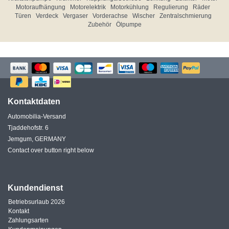
Motoraufhängung
Motorelektrik
Motorkühlung
Regulierung
Räder
Türen
Verdeck
Vergaser
Vorderachse
Wischer
Zentralschmierung
Zubehör
Ölpumpe
Kontaktdaten
Automobilia-Versand
Tjaddehofstr. 6
Jemgum, GERMANY
Contact over button right below
Kundendienst
Betriebsurlaub 2026
Kontakt
Zahlungsarten