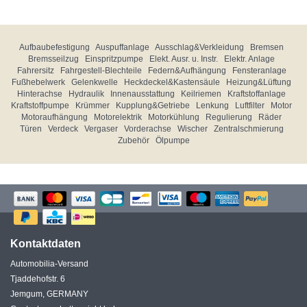
Aufbaubefestigung
Auspuffanlage
Ausschlag&Verkleidung
Bremsen
Bremsseilzug
Einspritzpumpe
Elekt. Ausr. u. Instr.
Elektr. Anlage
Fahrersitz
Fahrgestell-Blechteile
Federn&Aufhängung
Fensteranlage
Fußhebelwerk
Gelenkwelle
Heckdeckel&Kastensäule
Heizung&Lüftung
Hinterachse
Hydraulik
Innenausstattung
Keilriemen
Kraftstoffanlage
Kraftstoffpumpe
Krümmer
Kupplung&Getriebe
Lenkung
Luftfilter
Motor
Motoraufhängung
Motorelektrik
Motorkühlung
Regulierung
Räder
Türen
Verdeck
Vergaser
Vorderachse
Wischer
Zentralschmierung
Zubehör
Ölpumpe
Kontaktdaten
Automobilia-Versand
Tjaddehofstr. 6
Jemgum, GERMANY