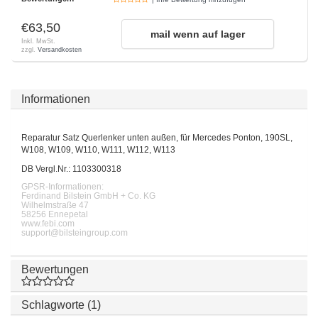
€63,50
mail wenn auf lager
Inkl. MwSt.
zzgl.
Versandkosten
Informationen
Reparatur Satz Querlenker unten außen, für Mercedes Ponton, 190SL,
W108, W109, W110, W111, W112, W113
DB Vergl.Nr.: 1103300318
GPSR-Informationen:
Ferdinand Bilstein GmbH + Co. KG
Wilhelmstraße 47
58256 Ennepetal
www.febi.com
support@bilsteingroup.com
Bewertungen
Schlagworte (1)