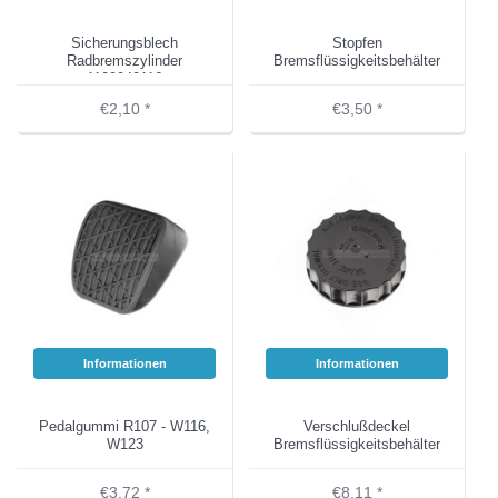
Sicherungsblech
Stopfen
Radbremszylinder
Bremsflüssigkeitsbehälter
1109940116
€2,10 *
€3,50 *
Informationen
Informationen
Pedalgummi R107 - W116,
Verschlußdeckel
W123
Bremsflüssigkeitsbehälter
€3,72 *
€8,11 *