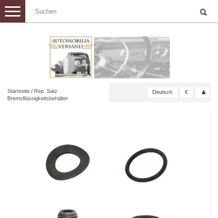
Toggle
navigation
Startseite
/
Rep. Satz
Deutsch
€
Bremsflüssigkeitsbehälter