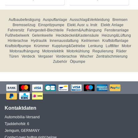
Aufbaubefestigung
Auspuffanlage
Ausschlag&Verkleidung
Bremsen
Bremsseilzug
Einspritzpumpe
Elekt. Ausr. u. Instr.
Elektr. Anlage
Fahrersitz
Fahrgestell-Blechteile
Federn&Aufhängung
Fensteranlage
Fußhebelwerk
Gelenkwelle
Heckdeckel&Kastensäule
Heizung&Lüftung
Hinterachse
Hydraulik
Innenausstattung
Keilriemen
Kraftstoffanlage
Kraftstoffpumpe
Krümmer
Kupplung&Getriebe
Lenkung
Luftfilter
Motor
Motoraufhängung
Motorelektrik
Motorkühlung
Regulierung
Räder
Türen
Verdeck
Vergaser
Vorderachse
Wischer
Zentralschmierung
Zubehör
Ölpumpe
Kontaktdaten
Automobilia-Versand
Tjaddehofstr. 6
Jemgum, GERMANY
Contact over button right below