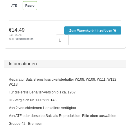
ATE
Repro
€14,49
Zum Warenkorb hinzufügen
Inkl. MwSt.
zzgl.
Versandkosten
Informationen
Reparatur Satz Bremsflüssigkeitsbehälter W108, W109, W111, W112,
W113
Für die erste Behälter-Version bis ca. 1967
DB Vergleich Nr.: 0005860143
Von 2 verschiedenen Herstellern verfügbar.
Von ATE oder derselbe Satz als Reproduktion. Bitte oben auswählen.
Gruppe 42 , Bremsen