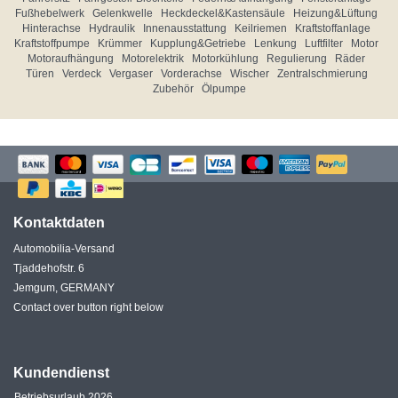
Fußhebelwerk
Gelenkwelle
Heckdeckel&Kastensäule
Heizung&Lüftung
Hinterachse
Hydraulik
Innenausstattung
Keilriemen
Kraftstoffanlage
Kraftstoffpumpe
Krümmer
Kupplung&Getriebe
Lenkung
Luftfilter
Motor
Motoraufhängung
Motorelektrik
Motorkühlung
Regulierung
Räder
Türen
Verdeck
Vergaser
Vorderachse
Wischer
Zentralschmierung
Zubehör
Ölpumpe
Kontaktdaten
Automobilia-Versand
Tjaddehofstr. 6
Jemgum, GERMANY
Contact over button right below
Kundendienst
Betriebsurlaub 2026