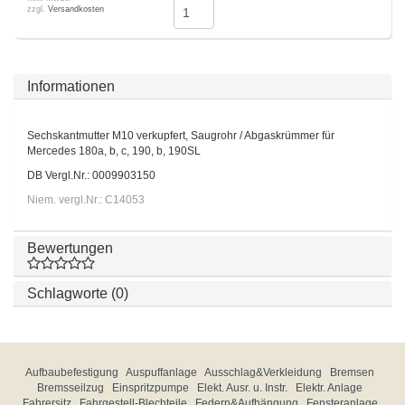
zzgl.
Versandkosten
Informationen
Sechskantmutter M10 verkupfert, Saugrohr / Abgaskrümmer für
Mercedes 180a, b, c, 190, b, 190SL
DB Vergl.Nr.: 0009903150
Niem. vergl.Nr.: C14053
Bewertungen
Schlagworte (0)
Aufbaubefestigung
Auspuffanlage
Ausschlag&Verkleidung
Bremsen
Bremsseilzug
Einspritzpumpe
Elekt. Ausr. u. Instr.
Elektr. Anlage
Fahrersitz
Fahrgestell-Blechteile
Federn&Aufhängung
Fensteranlage