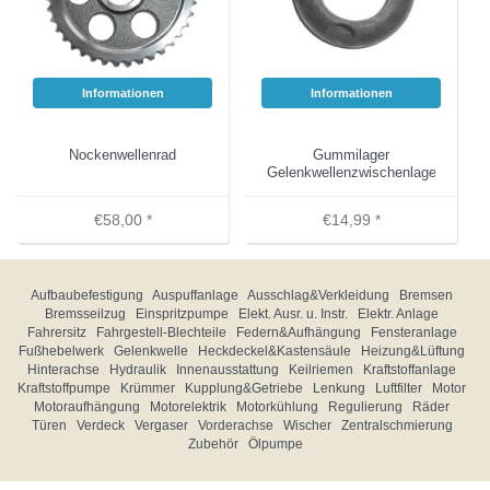
Informationen
Informationen
Nockenwellenrad
Gummilager
Gelenkwellenzwischenlager
€58,00 *
€14,99 *
Aufbaubefestigung
Auspuffanlage
Ausschlag&Verkleidung
Bremsen
Bremsseilzug
Einspritzpumpe
Elekt. Ausr. u. Instr.
Elektr. Anlage
Fahrersitz
Fahrgestell-Blechteile
Federn&Aufhängung
Fensteranlage
Fußhebelwerk
Gelenkwelle
Heckdeckel&Kastensäule
Heizung&Lüftung
Hinterachse
Hydraulik
Innenausstattung
Keilriemen
Kraftstoffanlage
Kraftstoffpumpe
Krümmer
Kupplung&Getriebe
Lenkung
Luftfilter
Motor
Motoraufhängung
Motorelektrik
Motorkühlung
Regulierung
Räder
Türen
Verdeck
Vergaser
Vorderachse
Wischer
Zentralschmierung
Zubehör
Ölpumpe