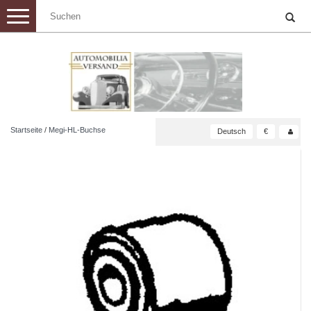
Toggle
navigation
Startseite
/
Megi-HL-Buchse
Deutsch
€