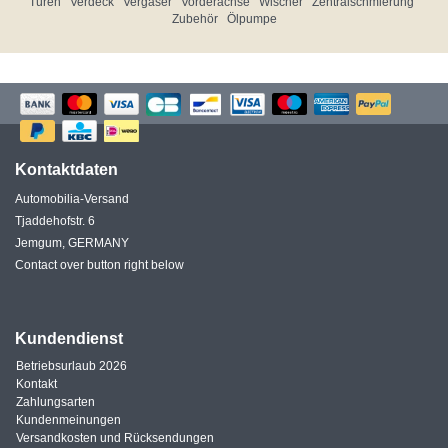
Türen
Verdeck
Vergaser
Vorderachse
Wischer
Zentralschmierung
Zubehör
Ölpumpe
Kontaktdaten
Automobilia-Versand
Tjaddehofstr. 6
Jemgum, GERMANY
Contact over button right below
Kundendienst
Betriebsurlaub 2026
Kontakt
Zahlungsarten
Kundenmeinungen
Versandkosten und Rücksendungen