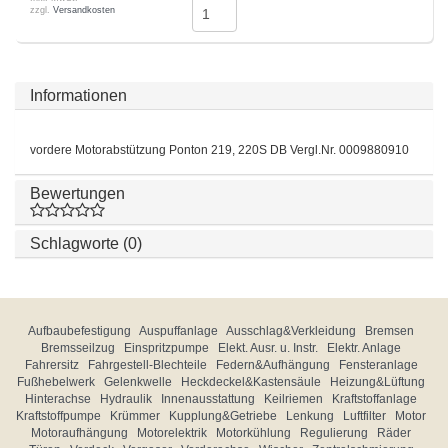
zzgl.
Versandkosten
Informationen
vordere Motorabstützung Ponton 219, 220S DB Vergl.Nr. 0009880910
Bewertungen
Schlagworte (0)
Aufbaubefestigung
Auspuffanlage
Ausschlag&Verkleidung
Bremsen
Bremsseilzug
Einspritzpumpe
Elekt. Ausr. u. Instr.
Elektr. Anlage
Fahrersitz
Fahrgestell-Blechteile
Federn&Aufhängung
Fensteranlage
Fußhebelwerk
Gelenkwelle
Heckdeckel&Kastensäule
Heizung&Lüftung
Hinterachse
Hydraulik
Innenausstattung
Keilriemen
Kraftstoffanlage
Kraftstoffpumpe
Krümmer
Kupplung&Getriebe
Lenkung
Luftfilter
Motor
Motoraufhängung
Motorelektrik
Motorkühlung
Regulierung
Räder