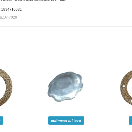
r. 1834710081
Nr.: A47029
mail wenn auf lager