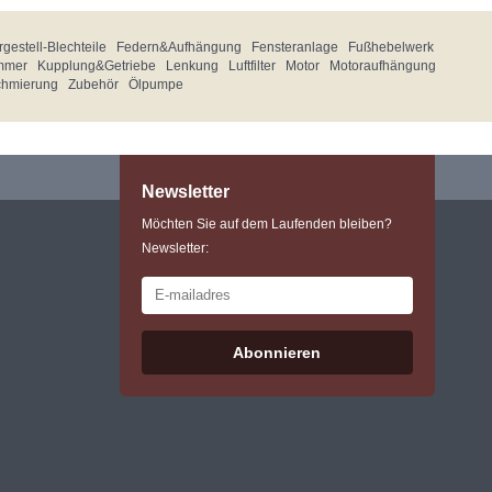
gestell-Blechteile
Federn&Aufhängung
Fensteranlage
Fußhebelwerk
mmer
Kupplung&Getriebe
Lenkung
Luftfilter
Motor
Motoraufhängung
chmierung
Zubehör
Ölpumpe
Newsletter
Möchten Sie auf dem Laufenden bleiben?
Newsletter:
Abonnieren