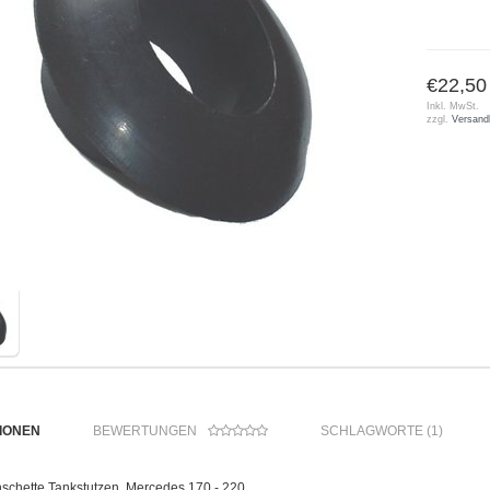
€22,50
Inkl. MwSt.
zzgl.
Versand
IONEN
BEWERTUNGEN
SCHLAGWORTE (1)
nschette Tankstutzen, Mercedes 170 - 220