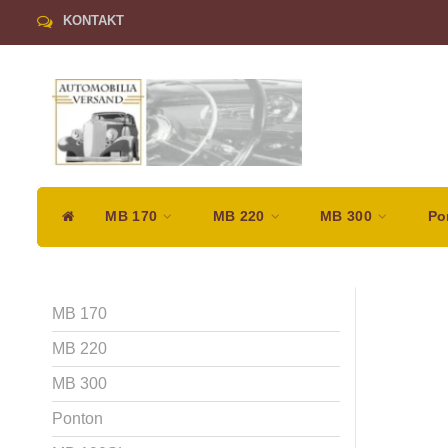
KONTAKT
MB 170
MB 220
MB 300
Po
MB 170
MB 220
MB 300
Ponton