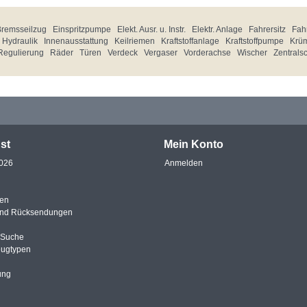
Bremsseilzug
Einspritzpumpe
Elekt. Ausr. u. Instr.
Elektr. Anlage
Fahrersitz
Fahr
Hydraulik
Innenausstattung
Keilriemen
Kraftstoffanlage
Kraftstoffpumpe
Krü
Regulierung
Räder
Türen
Verdeck
Vergaser
Vorderachse
Wischer
Zentrals
st
Mein Konto
2026
Anmelden
en
und Rücksendungen
e Suche
eugtypen
ung