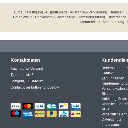
Aufbaubefestigung
Auspuffanlage
Ausschlag&Verkleidung
Bremsen
Gelenkwelle
Heckdeckel&Kastensäule
Heizung&Lüftung
Hinterachse
Motorelektrik
Motorkühlung
Kontaktdaten
Kundendien
Betriebsurlaub 
Automobilia-Versand
Kontakt
Tjaddehofstr. 6
Zahlungsarten
Jemgum, GERMANY
Kundenmeinung
Contact over button right below
Versandkosten 
Sitemap
Anleitung für di
Übersicht Fahrz
AGB
Widerrufsbelehr
Datenschutz
Impressum