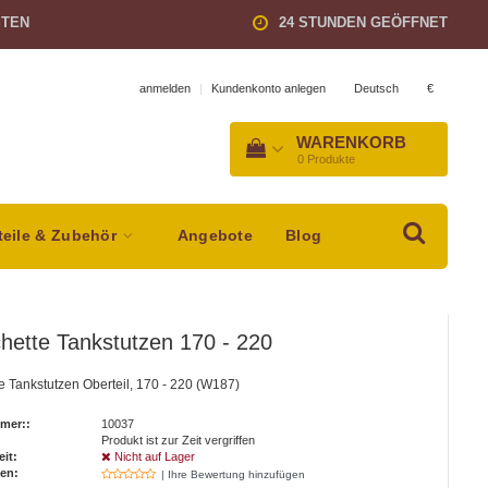
STEN
24 STUNDEN GEÖFFNET
Deutsch
€
anmelden
|
Kundenkonto anlegen
WARENKORB
0
Produkte
teile & Zubehör
Angebote
Blog
ette Tankstutzen 170 - 220
 Tankstutzen Oberteil, 170 - 220 (W187)
mer::
10037
Produkt ist zur Zeit vergriffen
eit:
Nicht auf Lager
en:
| Ihre Bewertung hinzufügen