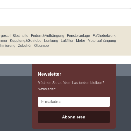
gestell-Blechteile
Federn&Aufhängung
Fensteranlage
Fußhebelwerk
mmer
Kupplung&Getriebe
Lenkung
Luftfilter
Motor
Motoraufhängung
chmierung
Zubehör
Ölpumpe
Newsletter
Möchten Sie auf dem Laufenden bleiben?
Newsletter:
Abonnieren