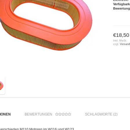
Verfügbark
Bewertung
€18,50
Inkl. MwSt.
zzgl.
Versand
IONEN
BEWERTUNGEN
SCHLAGWORTE (2)
bei verschieden M110 Motoren im W116 und W123