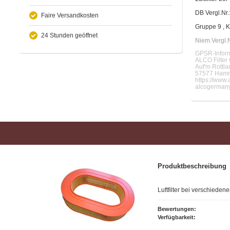
DB Vergl.Nr
Faire Versandkosten
Gruppe 9 , K
24 Stunden geöffnet
Niem.Vergl.
GPSR-Inform
ALCO Filte
Auf'm Rottla
57577 Hamm
https://www.
alcogermany
Produktbeschreibung
Luftfilter bei verschied
Bewertungen:
Verfügbarkeit: