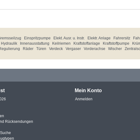
Bremsseilzug
Einspritzpumpe
Elekt. Ausr. u. Instr.
Elektr. Anlage
Fahrersitz
Fahr
Hydraulik
Innenausstattung
Keilriemen
Kraftstoffanlage
Kraftstoffpumpe
Krü
Regulierung
Räder
Türen
Verdeck
Vergaser
Vorderachse
Wischer
Zentrals
st
Mein Konto
2026
Anmelden
en
und Rücksendungen
e Suche
eugtypen