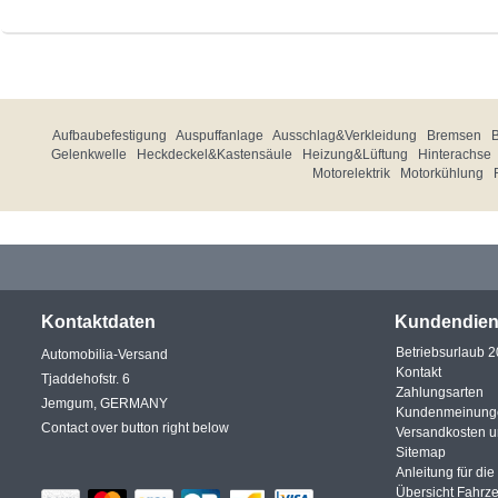
Aufbaubefestigung
Auspuffanlage
Ausschlag&Verkleidung
Bremsen
Gelenkwelle
Heckdeckel&Kastensäule
Heizung&Lüftung
Hinterachse
Motorelektrik
Motorkühlung
Kontaktdaten
Kundendien
Betriebsurlaub 
Automobilia-Versand
Kontakt
Tjaddehofstr. 6
Zahlungsarten
Jemgum, GERMANY
Kundenmeinung
Contact over button right below
Versandkosten 
Sitemap
Anleitung für di
Übersicht Fahrz