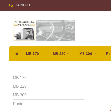
KONTAKT
MB 170
MB 220
MB 300
Po
MB 170
MB 220
MB 300
Ponton