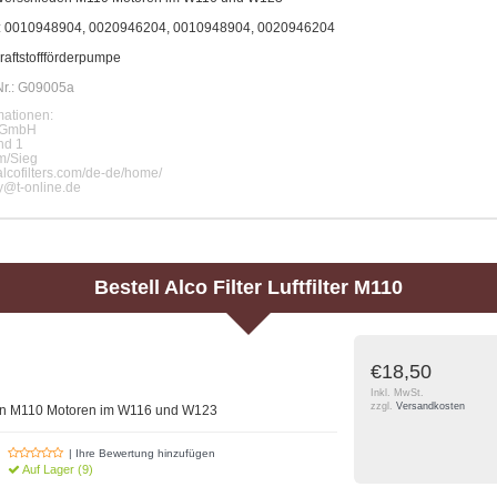
.: 0010948904, 0020946204, 0010948904, 0020946204
raftstoffförderpumpe
Nr.: G09005a
ationen:
r GmbH
nd 1
/Sieg
alcofilters.com/de-de/home/
@t-online.de
Bestell
Alco Filter
Luftfilter M110
€18,50
Inkl. MwSt.
zzgl.
Versandkosten
enen M110 Motoren im W116 und W123
| Ihre Bewertung hinzufügen
Auf Lager (9)