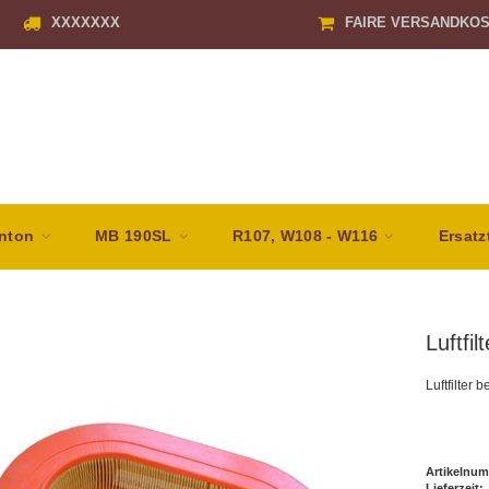
XXXXXXX
FAIRE VERSANDKO
nton
MB 190SL
R107, W108 - W116
Ersatz
Luftfi
Luftfilte
Artikelnum
Lieferzeit: