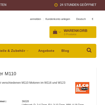
STEN
24 STUNDEN GEÖFFNET
Deutsch
€
anmelden
|
Kundenkonto anlegen
WARENKORB
0
Produkte
teile & Zubehör
Angebote
Blog
lter M110
r bei verschiedenen M110 Motoren im W116 und W123
mer::
36028
Lieferzeit: D: 2-4 Tage, EU: 3-10 Tage, WW: 4-19 Tage