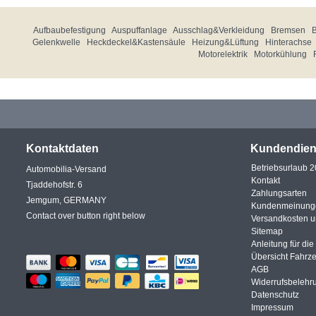
Aufbaubefestigung
Auspuffanlage
Ausschlag&Verkleidung
Bremsen
Gelenkwelle
Heckdeckel&Kastensäule
Heizung&Lüftung
Hinterachse
Motorelektrik
Motorkühlung
Kontaktdaten
Kundendien
Betriebsurlaub 
Automobilia-Versand
Kontakt
Tjaddehofstr. 6
Zahlungsarten
Jemgum, GERMANY
Kundenmeinung
Contact over button right below
Versandkosten 
Sitemap
Anleitung für di
Übersicht Fahrz
AGB
Widerrufsbelehr
Datenschutz
Impressum