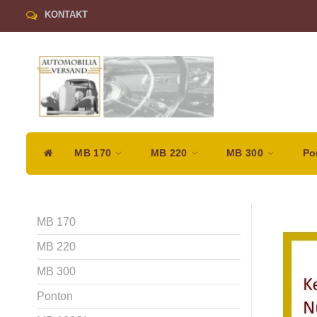
KONTAKT
MB 170
MB 220
MB 300
Po
MB 170
MB 220
MB 300
Ponton