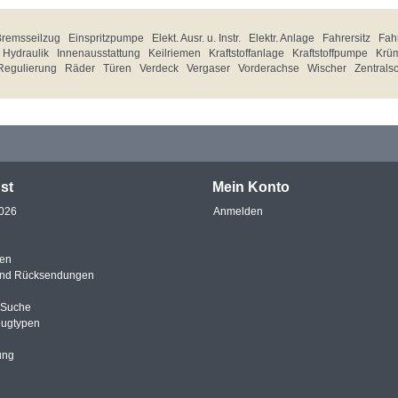
Bremsseilzug
Einspritzpumpe
Elekt. Ausr. u. Instr.
Elektr. Anlage
Fahrersitz
Fahr
Hydraulik
Innenausstattung
Keilriemen
Kraftstoffanlage
Kraftstoffpumpe
Krü
Regulierung
Räder
Türen
Verdeck
Vergaser
Vorderachse
Wischer
Zentrals
st
Mein Konto
2026
Anmelden
en
und Rücksendungen
e Suche
eugtypen
ung