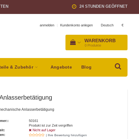
STEN
24 STUNDEN GEÖFFNET
Deutsch
€
anmelden
|
Kundenkonto anlegen
WARENKORB
0
Produkte
teile & Zubehör
Angebote
Blog
Anlasserbetätigung
 mechanische Anlasserbetätigung
mer::
50161
Produkt ist zur Zeit vergriffen
eit:
Nicht auf Lager
en:
| Ihre Bewertung hinzufügen