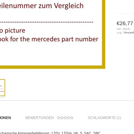
€26,77
Inkl. MwSt.
zzgl.
Versand
IONEN
BEWERTUNGEN
SCHLAGWORTE (1)
echanische Anlasserbetätigung. 170V, 170Va, Vb, S, SAC, SBC