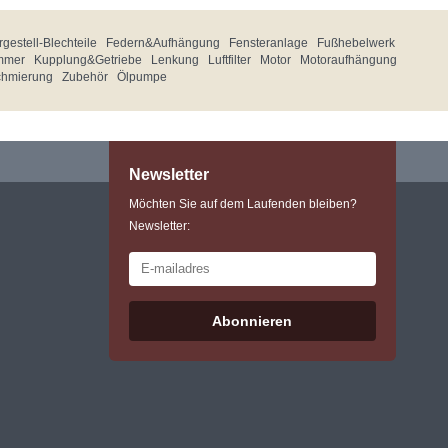
gestell-Blechteile
Federn&Aufhängung
Fensteranlage
Fußhebelwerk
mmer
Kupplung&Getriebe
Lenkung
Luftfilter
Motor
Motoraufhängung
chmierung
Zubehör
Ölpumpe
Newsletter
Möchten Sie auf dem Laufenden bleiben?
Newsletter:
Abonnieren