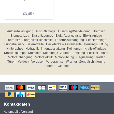
€3,45 *
Aufbaubefestigung
Auspuffanlage
Ausschlag&Verkleidung
Bremsen
Bremsseilzug
Einspritzpumpe
Elekt. Ausr. u. Instr.
Elektr. Anlage
Fahrersitz
Fahrgestell-Blechteile
Federn&Aufhängung
Fensteranlage
Fußhebelwerk
Gelenkwelle
Heckdeckel&Kastensäule
Heizung&Lüftung
Hinterachse
Hydraulik
Innenausstattung
Keilriemen
Kraftstoffanlage
Kraftstoffpumpe
Krümmer
Kupplung&Getriebe
Lenkung
Luftfilter
Motor
Motoraufhängung
Motorelektrik
Motorkühlung
Regulierung
Räder
Türen
Verdeck
Vergaser
Vorderachse
Wischer
Zentralschmierung
Zubehör
Ölpumpe
Kontaktdaten
Automobilia-Versand