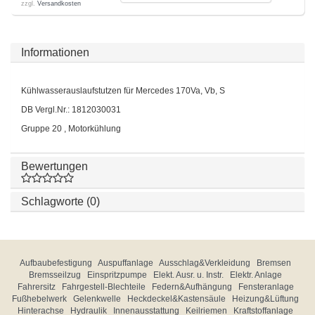
zzgl.
Versandkosten
Informationen
Kühlwasserauslaufstutzen für Mercedes 170Va, Vb, S
DB Vergl.Nr.: 1812030031
Gruppe 20 , Motorkühlung
Bewertungen
Schlagworte (0)
Aufbaubefestigung
Auspuffanlage
Ausschlag&Verkleidung
Bremsen
Bremsseilzug
Einspritzpumpe
Elekt. Ausr. u. Instr.
Elektr. Anlage
Fahrersitz
Fahrgestell-Blechteile
Federn&Aufhängung
Fensteranlage
Fußhebelwerk
Gelenkwelle
Heckdeckel&Kastensäule
Heizung&Lüftung
Hinterachse
Hydraulik
Innenausstattung
Keilriemen
Kraftstoffanlage