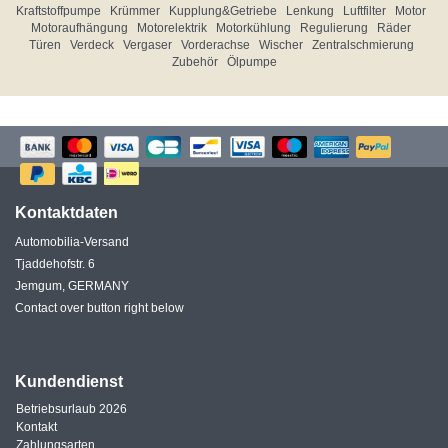
Kraftstoffpumpe
Krümmer
Kupplung&Getriebe
Lenkung
Luftfilter
Motor
Motoraufhängung
Motorelektrik
Motorkühlung
Regulierung
Räder
Türen
Verdeck
Vergaser
Vorderachse
Wischer
Zentralschmierung
Zubehör
Ölpumpe
Kontaktdaten
Automobilia-Versand
Tjaddehofstr. 6
Jemgum, GERMANY
Contact over button right below
Kundendienst
Betriebsurlaub 2026
Kontakt
Zahlungsarten