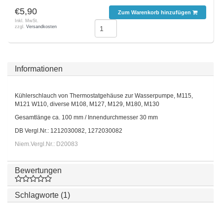
€5,90
Zum Warenkorb hinzufügen
Inkl. MwSt.
zzgl.
Versandkosten
Informationen
Kühlerschlauch von Thermostatgehäuse zur Wasserpumpe, M115,
M121 W110, diverse M108, M127, M129, M180, M130
Gesamtlänge ca. 100 mm / Innendurchmesser 30 mm
DB Vergl.Nr.: 1212030082, 1272030082
Niem.Vergl.Nr.: D20083
Bewertungen
Schlagworte (1)