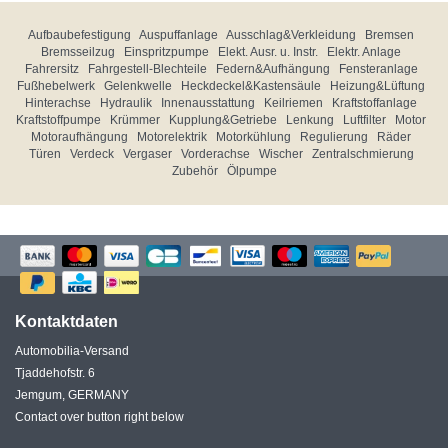
Aufbaubefestigung
Auspuffanlage
Ausschlag&Verkleidung
Bremsen
Bremsseilzug
Einspritzpumpe
Elekt. Ausr. u. Instr.
Elektr. Anlage
Fahrersitz
Fahrgestell-Blechteile
Federn&Aufhängung
Fensteranlage
Fußhebelwerk
Gelenkwelle
Heckdeckel&Kastensäule
Heizung&Lüftung
Hinterachse
Hydraulik
Innenausstattung
Keilriemen
Kraftstoffanlage
Kraftstoffpumpe
Krümmer
Kupplung&Getriebe
Lenkung
Luftfilter
Motor
Motoraufhängung
Motorelektrik
Motorkühlung
Regulierung
Räder
Türen
Verdeck
Vergaser
Vorderachse
Wischer
Zentralschmierung
Zubehör
Ölpumpe
Kontaktdaten
Automobilia-Versand
Tjaddehofstr. 6
Jemgum, GERMANY
Contact over button right below