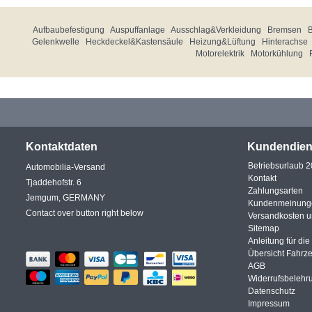
Aufbaubefestigung
Auspuffanlage
Ausschlag&Verkleidung
Bremsen
Gelenkwelle
Heckdeckel&Kastensäule
Heizung&Lüftung
Hinterachse
Motorelektrik
Motorkühlung
Kontaktdaten
Kundendien
Betriebsurlaub 
Automobilia-Versand
Kontakt
Tjaddehofstr. 6
Zahlungsarten
Jemgum, GERMANY
Kundenmeinung
Contact over button right below
Versandkosten 
Sitemap
Anleitung für di
Übersicht Fahrz
AGB
Widerrufsbelehr
Datenschutz
Impressum