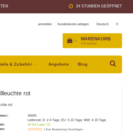
STEN
24 STUNDEN GEÖFFNET
Deutsch
€
anmelden
|
Kundenkonto anlegen
WARENKORB
0
Produkte
teile & Zubehör
Angebote
Blog
llleuchte rot
chte rot
mer::
40005
Lieferzeit: D: 2-4 Tage, EU: 3-10 Tage, WW: 4-19 Tage
eit:
Auf Lager (2)
en:
| Ihre Bewertung hinzufügen