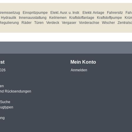
Bremsseilzug
Einspritzpumpe
Elekt. Ausr. u. Instr.
Elektr. Anlage
Fahrersitz
Fahr
Hydraulik
Innenausstattung
Keilriemen
Kraftstoffanlage
Kraftstoffpumpe
Krü
Regulierung
Räder
Türen
Verdeck
Vergaser
Vorderachse
Wischer
Zentrals
st
Mein Konto
2026
Anmelden
en
und Rücksendungen
e Suche
eugtypen
ung