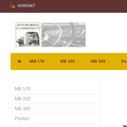
KONTAKT
MB 170
MB 220
MB 300
Po
MB 170
MB 220
MB 300
Ponton