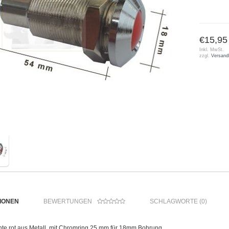
€15,95
Inkl. MwSt.
zzgl.
Versand
IONEN
BEWERTUNGEN
SCHLAGWORTE (0)
hte rot aus Metall, mit Chromring 25 mm für 18mm Bohrung