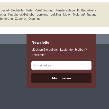
gestell-Blechteile
Federn&Aufhängung
Fensteranlage
Fußhebelwerk
mmer
Kupplung&Getriebe
Lenkung
Luftfilter
Motor
Motoraufhängung
chmierung
Zubehör
Ölpumpe
Newsletter
Möchten Sie auf dem Laufenden bleiben?
Newsletter:
Abonnieren