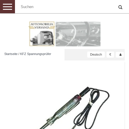
Toggle
navigation
Startseite
/
KFZ Spannungsprüfer
Deutsch
€