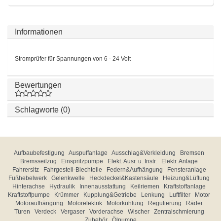
Informationen
Stromprüfer für Spannungen von 6 - 24 Volt
Bewertungen
Schlagworte (0)
Aufbaubefestigung
Auspuffanlage
Ausschlag&Verkleidung
Bremsen
Bremsseilzug
Einspritzpumpe
Elekt. Ausr. u. Instr.
Elektr. Anlage
Fahrersitz
Fahrgestell-Blechteile
Federn&Aufhängung
Fensteranlage
Fußhebelwerk
Gelenkwelle
Heckdeckel&Kastensäule
Heizung&Lüftung
Hinterachse
Hydraulik
Innenausstattung
Keilriemen
Kraftstoffanlage
Kraftstoffpumpe
Krümmer
Kupplung&Getriebe
Lenkung
Luftfilter
Motor
Motoraufhängung
Motorelektrik
Motorkühlung
Regulierung
Räder
Türen
Verdeck
Vergaser
Vorderachse
Wischer
Zentralschmierung
Zubehör
Ölpumpe