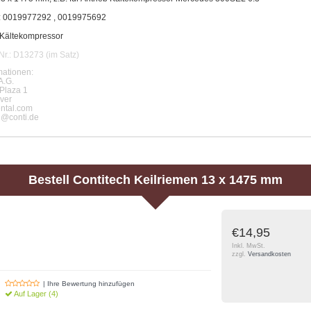
.: 0019977292 , 0019975692
 Kältekompressor
Nr.: D13273 (im Satz)
ationen:
A.G.
Plaza 1
ver
ntal.com
e@conti.de
Bestell
Contitech
Keilriemen 13 x 1475 mm
€14,95
Inkl. MwSt.
zzgl.
Versandkosten
| Ihre Bewertung hinzufügen
Auf Lager (4)