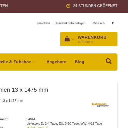
STEN
24 STUNDEN GEÖFFNET
Deutsch
€
anmelden
|
Kundenkonto anlegen
WARENKORB
0
Produkte
teile & Zubehör
Angebote
Blog
iemen 13 x 1475 mm
n 13 x 1475 mm
mer::
34044
Lieferzeit: D: 2-4 Tage, EU: 3-10 Tage, WW: 4-19 Tage
eit:
Auf Lager (4)