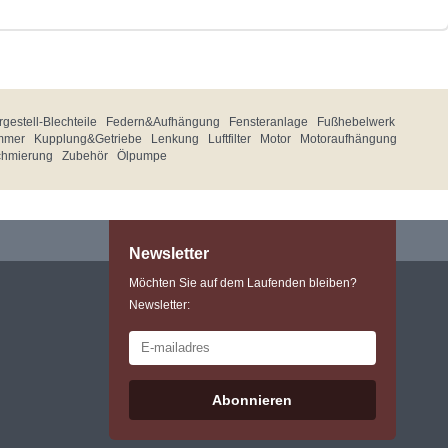
gestell-Blechteile
Federn&Aufhängung
Fensteranlage
Fußhebelwerk
mmer
Kupplung&Getriebe
Lenkung
Luftfilter
Motor
Motoraufhängung
chmierung
Zubehör
Ölpumpe
Newsletter
Möchten Sie auf dem Laufenden bleiben?
Newsletter:
Abonnieren