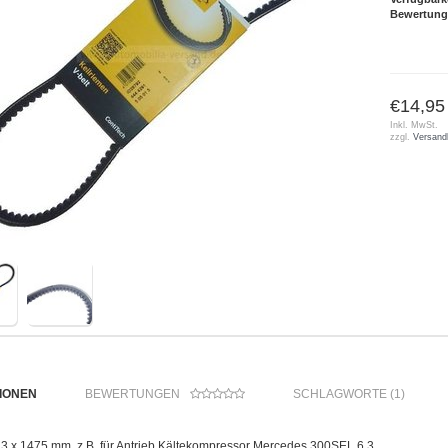
Bewertung
€14,95
Inkl. MwSt.
zzgl.
Versand
IONEN
BEWERTUNGEN
SCHLAGWORTE (1)
13 x 1475 mm, z.B. für Antrieb Kältekompressor Mercedes 300SEL 6.3