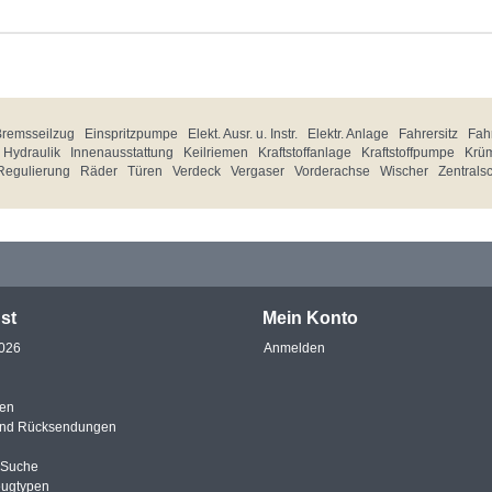
Bremsseilzug
Einspritzpumpe
Elekt. Ausr. u. Instr.
Elektr. Anlage
Fahrersitz
Fahr
Hydraulik
Innenausstattung
Keilriemen
Kraftstoffanlage
Kraftstoffpumpe
Krü
Regulierung
Räder
Türen
Verdeck
Vergaser
Vorderachse
Wischer
Zentrals
st
Mein Konto
2026
Anmelden
en
und Rücksendungen
e Suche
eugtypen