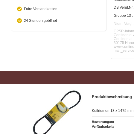
DB Vergl.Nr
Faire Versandkosten
Gruppe 13 ,
24 Stunden geöffnet
Niem. Vergl.
GPSR-Inform
Continental 
Continental-
30175 Hano
www.contine
mail_servic
Produktbeschreibung
Keilriemen 13 x 1475 mm
Bewertungen:
Verfügbarkeit: