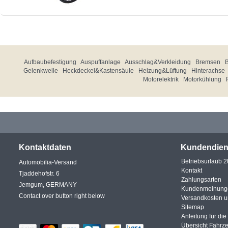
Aufbaubefestigung
Auspuffanlage
Ausschlag&Verkleidung
Bremsen
Gelenkwelle
Heckdeckel&Kastensäule
Heizung&Lüftung
Hinterachse
Motorelektrik
Motorkühlung
Kontaktdaten
Kundendien
Betriebsurlaub 
Automobilia-Versand
Kontakt
Tjaddehofstr. 6
Zahlungsarten
Jemgum, GERMANY
Kundenmeinung
Contact over button right below
Versandkosten 
Sitemap
Anleitung für di
Übersicht Fahrz