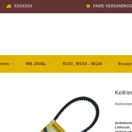
XXXXXXX
FAIRE VERSANDKO
nton
MB 190SL
R107, W108 - W116
Ersatz
Keilr
Keilrieme
Artikelnum
Lieferzeit:
Verfügbark