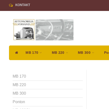
KONTAKT
MB 170
MB 220
MB 300
Po
MB 170
MB 220
MB 300
Ponton