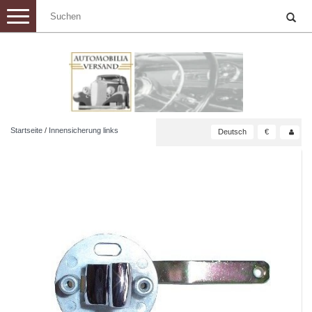
Toggle
navigation
Startseite
/
Innensicherung links
Deutsch
€