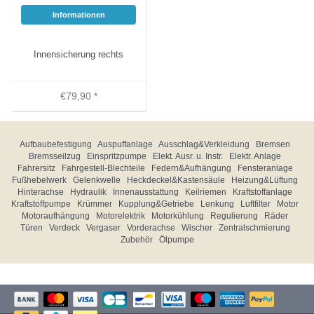
Informationen
Innensicherung rechts
€79,90 *
Aufbaubefestigung
Auspuffanlage
Ausschlag&Verkleidung
Bremsen
Bremsseilzug
Einspritzpumpe
Elekt. Ausr. u. Instr.
Elektr. Anlage
Fahrersitz
Fahrgestell-Blechteile
Federn&Aufhängung
Fensteranlage
Fußhebelwerk
Gelenkwelle
Heckdeckel&Kastensäule
Heizung&Lüftung
Hinterachse
Hydraulik
Innenausstattung
Keilriemen
Kraftstoffanlage
Kraftstoffpumpe
Krümmer
Kupplung&Getriebe
Lenkung
Luftfilter
Motor
Motoraufhängung
Motorelektrik
Motorkühlung
Regulierung
Räder
Türen
Verdeck
Vergaser
Vorderachse
Wischer
Zentralschmierung
Zubehör
Ölpumpe