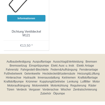
Informationen
Dichtung Ventildeckel
M121
€13,50 *
Aufbaubefestigung
Auspuffanlage
Ausschlag&Verkleidung
Bremsen
Bremsseilzug
Einspritzpumpe
Elekt. Ausr. u. Instr.
Elektr. Anlage
Fahrersitz
Fahrgestell-Blechteile
Federn&Aufhängung
Fensteranlage
Fußhebelwerk
Gelenkwelle
Heckdeckel&Kastensäule
Heizung&Lüftung
Hinterachse
Hydraulik
Innenausstattung
Keilriemen
Kraftstoffanlage
Kraftstoffpumpe
Krümmer
Kupplung&Getriebe
Lenkung
Luftfilter
Motor
Motoraufhängung
Motorelektrik
Motorkühlung
Regulierung
Räder
Türen
Verdeck
Vergaser
Vorderachse
Wischer
Zentralschmierung
Zubehör
Ölpumpe