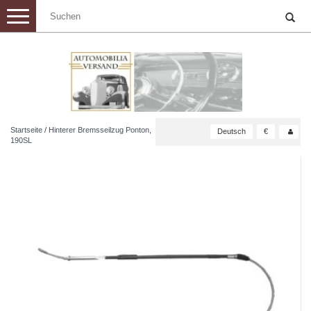
Toggle
navigation
Startseite
/
Hinterer Bremsseilzug Ponton,
Deutsch
€
190SL