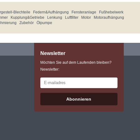
gestell-Blechteile
Federn&Aufhängung
Fensteranlage
Fußhebelwerk
mmer
Kupplung&Getriebe
Lenkung
Luftfilter
Motor
Motoraufhängung
chmierung
Zubehör
Ölpumpe
Newsletter
Möchten Sie auf dem Laufenden bleiben?
Newsletter:
Abonnieren