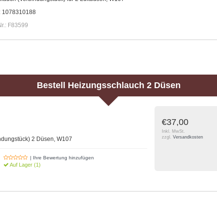
.: 1078310188
Nr.: F83599
Bestell
Heizungsschlauch 2 Düsen
€37,00
Inkl. MwSt.
zzgl.
Versandkosten
ndungstück) 2 Düsen, W107
| Ihre Bewertung hinzufügen
Auf Lager (1)