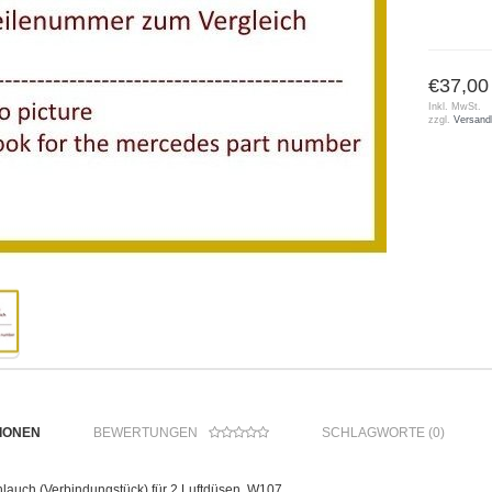
€37,00
Inkl. MwSt.
zzgl.
Versand
IONEN
BEWERTUNGEN
SCHLAGWORTE (0)
lauch (Verbindungstück) für 2 Luftdüsen, W107