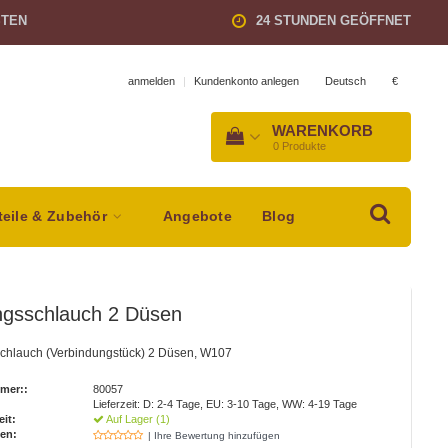
STEN
24 STUNDEN GEÖFFNET
Deutsch
€
anmelden
|
Kundenkonto anlegen
WARENKORB
0
Produkte
teile & Zubehör
Angebote
Blog
ngsschlauch 2 Düsen
chlauch (Verbindungstück) 2 Düsen, W107
mer::
80057
Lieferzeit: D: 2-4 Tage, EU: 3-10 Tage, WW: 4-19 Tage
eit:
Auf Lager (1)
en:
| Ihre Bewertung hinzufügen