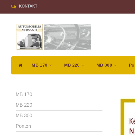
KONTAKT
MB 170
MB 220
MB 300
Po
MB 170
MB 220
MB 300
Ponton