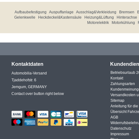
Aufbaubefestigung
Auspuffanlage
Ausschlag&Verkleidung
Bremsen
Gelenkwelle
Heckdeckel&Kastensäule
Heizung&Lüftung
Hinterachse
Motorelektrik
Motorkühlung
Kontaktdaten
Kundendien
Betriebsurlaub 
Automobilia-Versand
Kontakt
Tjaddehofstr. 6
Zahlungsarten
Jemgum, GERMANY
Kundenmeinung
Contact over button right below
Versandkosten 
Sitemap
Anleitung für di
Übersicht Fahrz
AGB
Widerrufsbelehr
Datenschutz
Impressum