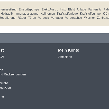
Bremsseilzug
Einspritzpumpe
Elekt. Ausr. u. Instr.
Elektr. Anlage
Fahrersitz
Fahr
Hydraulik
Innenausstattung
Keilriemen
Kraftstoffanlage
Kraftstoffpumpe
Krü
Regulierung
Räder
Türen
Verdeck
Vergaser
Vorderachse
Wischer
Zentrals
st
Mein Konto
2026
Anmelden
en
und Rücksendungen
e Suche
eugtypen
ung