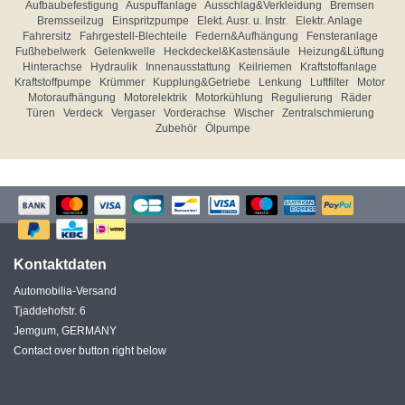
Aufbaubefestigung
Auspuffanlage
Ausschlag&Verkleidung
Bremsen
Bremsseilzug
Einspritzpumpe
Elekt. Ausr. u. Instr.
Elektr. Anlage
Fahrersitz
Fahrgestell-Blechteile
Federn&Aufhängung
Fensteranlage
Fußhebelwerk
Gelenkwelle
Heckdeckel&Kastensäule
Heizung&Lüftung
Hinterachse
Hydraulik
Innenausstattung
Keilriemen
Kraftstoffanlage
Kraftstoffpumpe
Krümmer
Kupplung&Getriebe
Lenkung
Luftfilter
Motor
Motoraufhängung
Motorelektrik
Motorkühlung
Regulierung
Räder
Türen
Verdeck
Vergaser
Vorderachse
Wischer
Zentralschmierung
Zubehör
Ölpumpe
Kontaktdaten
Automobilia-Versand
Tjaddehofstr. 6
Jemgum, GERMANY
Contact over button right below