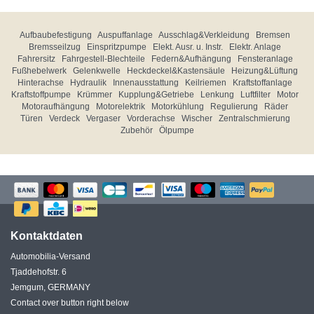
Aufbaubefestigung
Auspuffanlage
Ausschlag&Verkleidung
Bremsen
Bremsseilzug
Einspritzpumpe
Elekt. Ausr. u. Instr.
Elektr. Anlage
Fahrersitz
Fahrgestell-Blechteile
Federn&Aufhängung
Fensteranlage
Fußhebelwerk
Gelenkwelle
Heckdeckel&Kastensäule
Heizung&Lüftung
Hinterachse
Hydraulik
Innenausstattung
Keilriemen
Kraftstoffanlage
Kraftstoffpumpe
Krümmer
Kupplung&Getriebe
Lenkung
Luftfilter
Motor
Motoraufhängung
Motorelektrik
Motorkühlung
Regulierung
Räder
Türen
Verdeck
Vergaser
Vorderachse
Wischer
Zentralschmierung
Zubehör
Ölpumpe
Kontaktdaten
Automobilia-Versand
Tjaddehofstr. 6
Jemgum, GERMANY
Contact over button right below