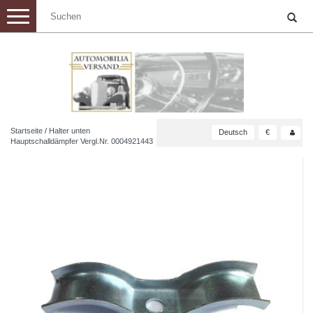
Toggle
navigation
Startseite
/
Halter unten
Deutsch
€
Hauptschalldämpfer Vergl.Nr. 0004921443