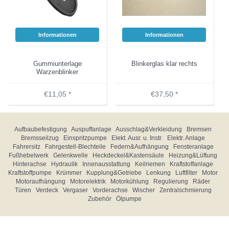
Informationen
Informationen
Gummiunterlage
Blinkerglas klar rechts
Warzenblinker
€11,05 *
€37,50 *
Aufbaubefestigung
Auspuffanlage
Ausschlag&Verkleidung
Bremsen
Bremsseilzug
Einspritzpumpe
Elekt. Ausr. u. Instr.
Elektr. Anlage
Fahrersitz
Fahrgestell-Blechteile
Federn&Aufhängung
Fensteranlage
Fußhebelwerk
Gelenkwelle
Heckdeckel&Kastensäule
Heizung&Lüftung
Hinterachse
Hydraulik
Innenausstattung
Keilriemen
Kraftstoffanlage
Kraftstoffpumpe
Krümmer
Kupplung&Getriebe
Lenkung
Luftfilter
Motor
Motoraufhängung
Motorelektrik
Motorkühlung
Regulierung
Räder
Türen
Verdeck
Vergaser
Vorderachse
Wischer
Zentralschmierung
Zubehör
Ölpumpe