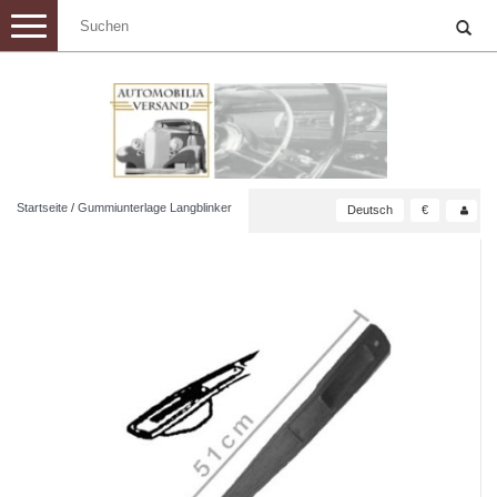
Toggle
navigation
Startseite
/
Gummiunterlage Langblinker
Deutsch
€