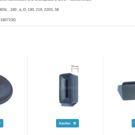
SL , 180 , a, D, 190, 219, 220S, SE
. 180723G
Kaufen