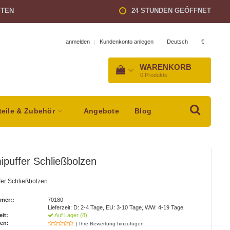
STEN
24 STUNDEN GEÖFFNET
Deutsch
€
anmelden
|
Kundenkonto anlegen
WARENKORB
0
Produkte
teile & Zubehör
Angebote
Blog
puffer Schließbolzen
er Schließbolzen
mer::
70180
Lieferzeit: D: 2-4 Tage, EU: 3-10 Tage, WW: 4-19 Tage
eit:
Auf Lager (8)
en:
| Ihre Bewertung hinzufügen