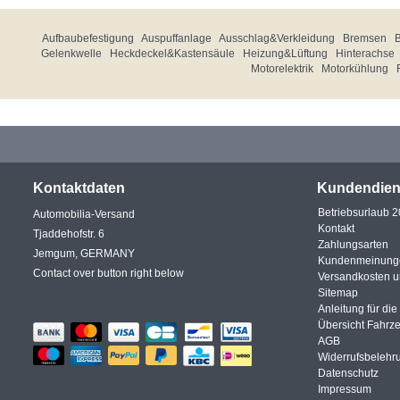
Aufbaubefestigung
Auspuffanlage
Ausschlag&Verkleidung
Bremsen
Gelenkwelle
Heckdeckel&Kastensäule
Heizung&Lüftung
Hinterachse
Motorelektrik
Motorkühlung
Kontaktdaten
Kundendien
Betriebsurlaub 
Automobilia-Versand
Kontakt
Tjaddehofstr. 6
Zahlungsarten
Jemgum, GERMANY
Kundenmeinung
Contact over button right below
Versandkosten 
Sitemap
Anleitung für di
Übersicht Fahrz
AGB
Widerrufsbelehr
Datenschutz
Impressum