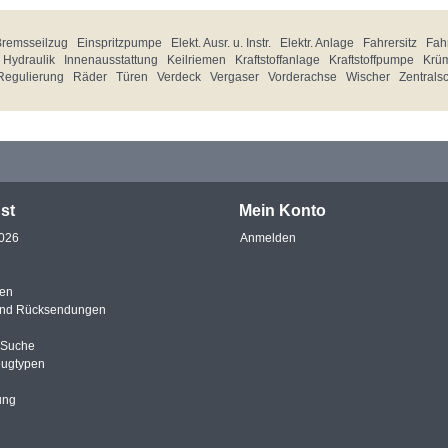
Bremsseilzug
Einspritzpumpe
Elekt. Ausr. u. Instr.
Elektr. Anlage
Fahrersitz
Fahr
Hydraulik
Innenausstattung
Keilriemen
Kraftstoffanlage
Kraftstoffpumpe
Krü
Regulierung
Räder
Türen
Verdeck
Vergaser
Vorderachse
Wischer
Zentrals
st
Mein Konto
2026
Anmelden
en
und Rücksendungen
e Suche
eugtypen
ung