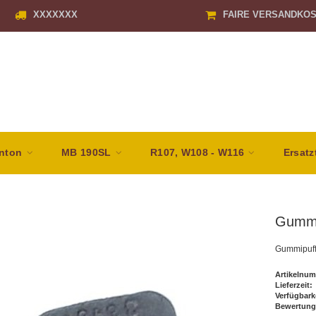
XXXXXXX
FAIRE VERSANDKO
nton
MB 190SL
R107, W108 - W116
Ersatz
Gummi
Gummipuff
Artikelnum
Lieferzeit:
Verfügbark
Bewertung