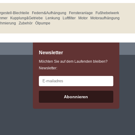
gestell-Blechteile
Federn&Aufhängung
Fensteranlage
Fußhebelwerk
mmer
Kupplung&Getriebe
Lenkung
Luftfilter
Motor
Motoraufhängung
chmierung
Zubehör
Ölpumpe
Newsletter
Möchten Sie auf dem Laufenden bleiben?
Newsletter:
Abonnieren