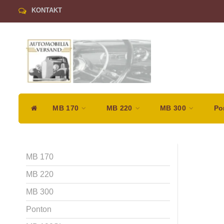
KONTAKT
MB 170
MB 220
MB 300
Po
MB 170
MB 220
MB 300
Ponton