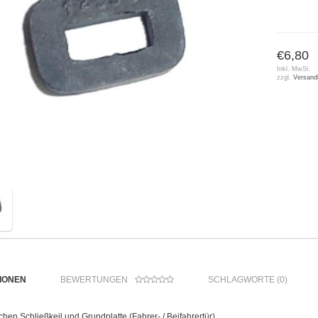
€6,80
Inkl. MwSt.
zzgl.
Versand
IONEN
BEWERTUNGEN
SCHLAGWORTE (0)
en Schließkeil und Grundplatte (Fahrer- / Beifahrertür)