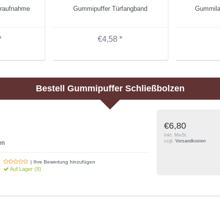
raufnahme
Gummipuffer Türfangband
Gummila
*
€4,58 *
Bestell
Gummipuffer Schließbolzen
€6,80
Inkl. MwSt.
zzgl.
Versandkosten
en
| Ihre Bewertung hinzufügen
Auf Lager (8)