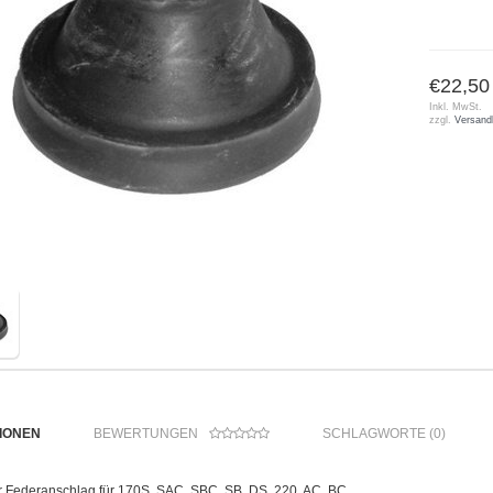
€22,50
Inkl. MwSt.
zzgl.
Versand
IONEN
BEWERTUNGEN
SCHLAGWORTE (0)
 Federanschlag für 170S, SAC, SBC, SB, DS, 220, AC, BC,