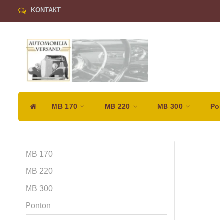
KONTAKT
MB 170
MB 220
MB 300
Po
MB 170
MB 220
MB 300
Ponton