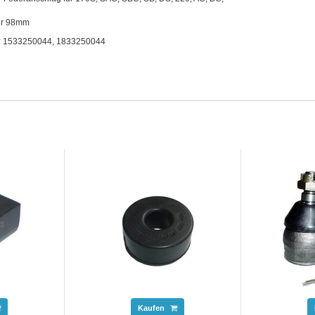
er 98mm
.: 1533250044, 1833250044
Kaufen