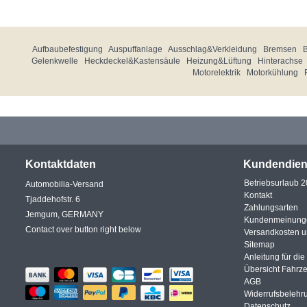
Aufbaubefestigung
Auspuffanlage
Ausschlag&Verkleidung
Bremsen
Gelenkwelle
Heckdeckel&Kastensäule
Heizung&Lüftung
Hinterachse
Motorelektrik
Motorkühlung
Kontaktdaten
Kundendien
Betriebsurlaub 
Automobilia-Versand
Kontakt
Tjaddehofstr. 6
Zahlungsarten
Jemgum, GERMANY
Kundenmeinung
Contact over button right below
Versandkosten 
Sitemap
Anleitung für di
Übersicht Fahrz
AGB
Widerrufsbelehr
Datenschutz