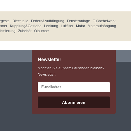
gestell-Blechteile
Federn&Aufhängung
Fensteranlage
Fußhebelwerk
mmer
Kupplung&Getriebe
Lenkung
Luftfilter
Motor
Motoraufhängung
chmierung
Zubehör
Ölpumpe
Newsletter
Möchten Sie auf dem Laufenden bleiben?
Newsletter:
Abonnieren