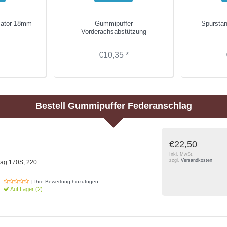
sator 18mm
Gummipuffer
Spursta
Vorderachsabstützung
€10,35 *
Bestell
Gummipuffer Federanschlag
€22,50
Inkl. MwSt.
zzgl.
Versandkosten
ag 170S, 220
| Ihre Bewertung hinzufügen
Auf Lager (2)