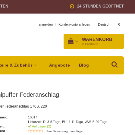
STEN
24 STUNDEN GEÖFFNET
Deutsch
€
anmelden
|
Kundenkonto anlegen
WARENKORB
0
Produkte
teile & Zubehör
Angebote
Blog
puffer Federanschlag
er Federanschlag 170S, 220
mer::
10017
Lieferzeit: D: 3-5 Tage, EU: 4-11 Tage, WW: 5-20 Tage
eit:
Auf Lager (2)
en:
| Ihre Bewertung hinzufügen