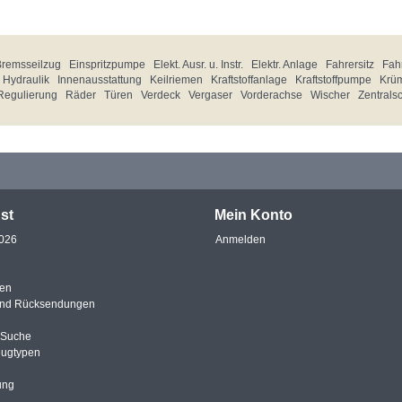
Bremsseilzug
Einspritzpumpe
Elekt. Ausr. u. Instr.
Elektr. Anlage
Fahrersitz
Fahr
Hydraulik
Innenausstattung
Keilriemen
Kraftstoffanlage
Kraftstoffpumpe
Krü
Regulierung
Räder
Türen
Verdeck
Vergaser
Vorderachse
Wischer
Zentrals
st
Mein Konto
2026
Anmelden
en
und Rücksendungen
e Suche
eugtypen
ung