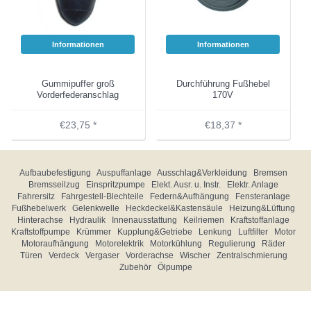
Informationen
Informationen
Gummipuffer groß
Durchführung Fußhebel
Vorderfederanschlag
170V
€23,75 *
€18,37 *
Aufbaubefestigung
Auspuffanlage
Ausschlag&Verkleidung
Bremsen
Bremsseilzug
Einspritzpumpe
Elekt. Ausr. u. Instr.
Elektr. Anlage
Fahrersitz
Fahrgestell-Blechteile
Federn&Aufhängung
Fensteranlage
Fußhebelwerk
Gelenkwelle
Heckdeckel&Kastensäule
Heizung&Lüftung
Hinterachse
Hydraulik
Innenausstattung
Keilriemen
Kraftstoffanlage
Kraftstoffpumpe
Krümmer
Kupplung&Getriebe
Lenkung
Luftfilter
Motor
Motoraufhängung
Motorelektrik
Motorkühlung
Regulierung
Räder
Türen
Verdeck
Vergaser
Vorderachse
Wischer
Zentralschmierung
Zubehör
Ölpumpe