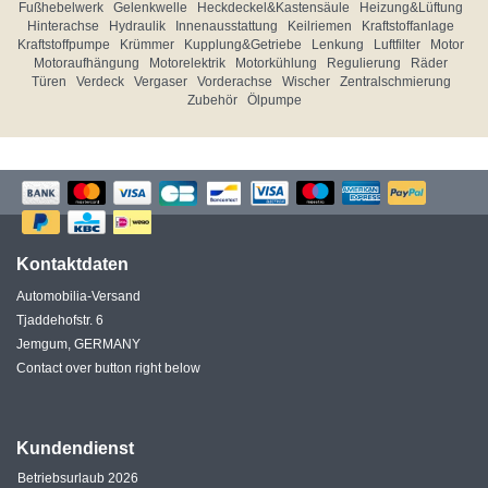
Fußhebelwerk
Gelenkwelle
Heckdeckel&Kastensäule
Heizung&Lüftung
Hinterachse
Hydraulik
Innenausstattung
Keilriemen
Kraftstoffanlage
Kraftstoffpumpe
Krümmer
Kupplung&Getriebe
Lenkung
Luftfilter
Motor
Motoraufhängung
Motorelektrik
Motorkühlung
Regulierung
Räder
Türen
Verdeck
Vergaser
Vorderachse
Wischer
Zentralschmierung
Zubehör
Ölpumpe
Kontaktdaten
Automobilia-Versand
Tjaddehofstr. 6
Jemgum, GERMANY
Contact over button right below
Kundendienst
Betriebsurlaub 2026