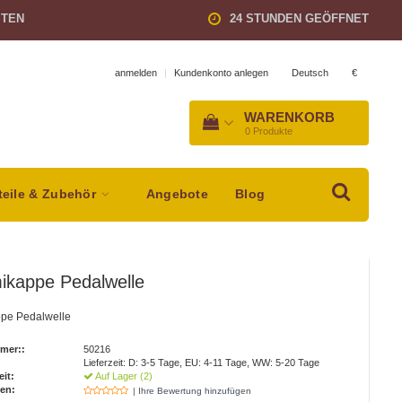
STEN
24 STUNDEN GEÖFFNET
Deutsch
€
anmelden
|
Kundenkonto anlegen
WARENKORB
0
Produkte
teile & Zubehör
Angebote
Blog
kappe Pedalwelle
pe Pedalwelle
mer::
50216
Lieferzeit: D: 3-5 Tage, EU: 4-11 Tage, WW: 5-20 Tage
eit:
Auf Lager (2)
en:
| Ihre Bewertung hinzufügen