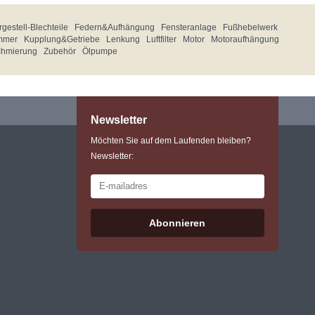
gestell-Blechteile
Federn&Aufhängung
Fensteranlage
Fußhebelwerk
mmer
Kupplung&Getriebe
Lenkung
Luftfilter
Motor
Motoraufhängung
chmierung
Zubehör
Ölpumpe
Newsletter
Möchten Sie auf dem Laufenden bleiben?
Newsletter:
Abonnieren