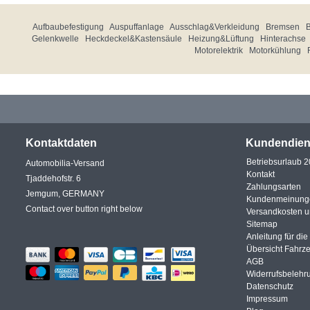
Aufbaubefestigung
Auspuffanlage
Ausschlag&Verkleidung
Bremsen
Gelenkwelle
Heckdeckel&Kastensäule
Heizung&Lüftung
Hinterachse
Motorelektrik
Motorkühlung
Kontaktdaten
Kundendien
Betriebsurlaub 
Automobilia-Versand
Kontakt
Tjaddehofstr. 6
Zahlungsarten
Jemgum, GERMANY
Kundenmeinung
Contact over button right below
Versandkosten 
Sitemap
Anleitung für di
Übersicht Fahrz
AGB
Widerrufsbelehr
Datenschutz
Impressum