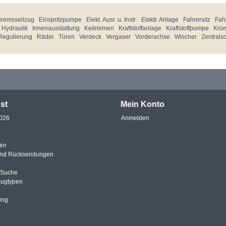
Bremsseilzug
Einspritzpumpe
Elekt. Ausr. u. Instr.
Elektr. Anlage
Fahrersitz
Fahr
Hydraulik
Innenausstattung
Keilriemen
Kraftstoffanlage
Kraftstoffpumpe
Krü
Regulierung
Räder
Türen
Verdeck
Vergaser
Vorderachse
Wischer
Zentrals
st
Mein Konto
2026
Anmelden
en
und Rücksendungen
e Suche
eugtypen
ung