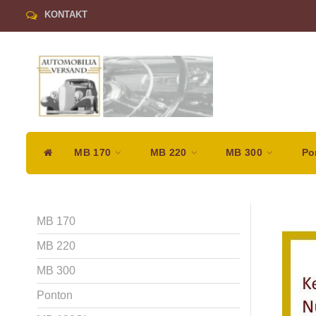
KONTAKT
MB 170
MB 220
MB 300
Po
MB 170
MB 220
MB 300
Ponton