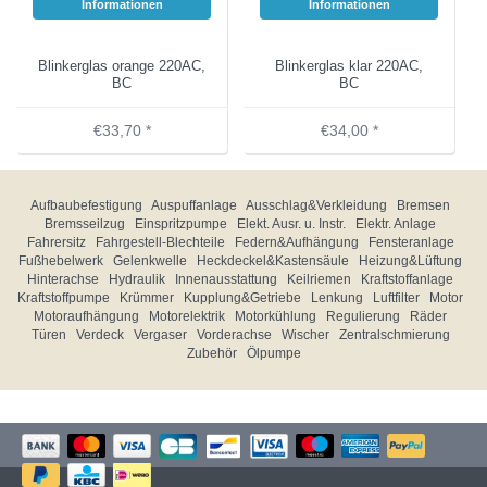
Informationen
Informationen
Blinkerglas orange 220AC,
Blinkerglas klar 220AC,
BC
BC
€33,70 *
€34,00 *
Aufbaubefestigung
Auspuffanlage
Ausschlag&Verkleidung
Bremsen
Bremsseilzug
Einspritzpumpe
Elekt. Ausr. u. Instr.
Elektr. Anlage
Fahrersitz
Fahrgestell-Blechteile
Federn&Aufhängung
Fensteranlage
Fußhebelwerk
Gelenkwelle
Heckdeckel&Kastensäule
Heizung&Lüftung
Hinterachse
Hydraulik
Innenausstattung
Keilriemen
Kraftstoffanlage
Kraftstoffpumpe
Krümmer
Kupplung&Getriebe
Lenkung
Luftfilter
Motor
Motoraufhängung
Motorelektrik
Motorkühlung
Regulierung
Räder
Türen
Verdeck
Vergaser
Vorderachse
Wischer
Zentralschmierung
Zubehör
Ölpumpe