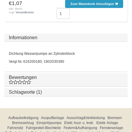
€1,07
Zum Warenkorb hinzufügen
Inkl. MwSt.
zzgl.
Versandkosten
Informationen
Dichtung Wasserpumpe an Zylinderblock
Vergl.Nr. 616200180, 1802030380
Bewertungen
Schlagworte (1)
Aufbaubefestigung
Auspuffanlage
Ausschlag&Verkleidung
Bremsen
Bremsseilzug
Einspritzpumpe
Elekt. Ausr. u. Instr.
Elektr. Anlage
Fahrersitz
Fahrgestell-Blechteile
Federn&Aufhängung
Fensteranlage