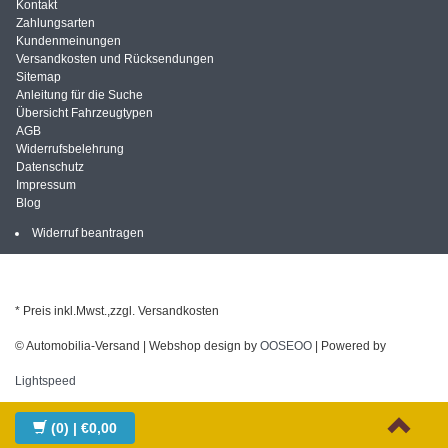
Kontakt
Zahlungsarten
Kundenmeinungen
Versandkosten und Rücksendungen
Sitemap
Anleitung für die Suche
Übersicht Fahrzeugtypen
AGB
Widerrufsbelehrung
Datenschutz
Impressum
Blog
Widerruf beantragen
* Preis inkl.Mwst.,zzgl. Versandkosten
© Automobilia-Versand | Webshop design by
OOSEOO
| Powered by
Lightspeed
(0)
| €0,00