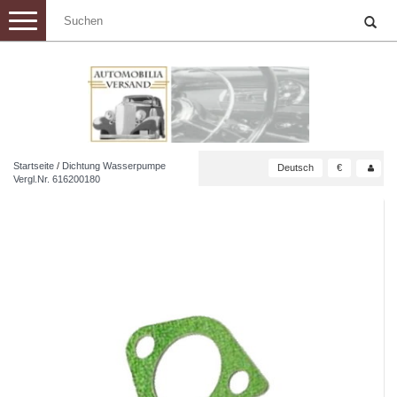
Toggle
navigation
Startseite
/
Dichtung Wasserpumpe
Deutsch
€
Vergl.Nr. 616200180