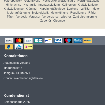
Fußhebelwerk
Gelenkwelle
Heckdeckel&Kastensäule
Heizung&Lüftung
Hinterachse
Hydraulik
Innenausstattung
Keilriemen
Kraftstoffanlage
Kraftstoffpumpe
Krümmer
Kupplung&Getriebe
Lenkung
Luftfilter
Motor
Motoraufhängung
Motorelektrik
Motorkühlung
Regulierung
Räder
Türen
Verdeck
Vergaser
Vorderachse
Wischer
Zentralschmierung
Zubehör
Ölpumpe
Kontaktdaten
Automobilia-Versand
Tjaddehofstr. 6
Jemgum, GERMANY
Contact over button right below
Kundendienst
Betriebsurlaub 2026