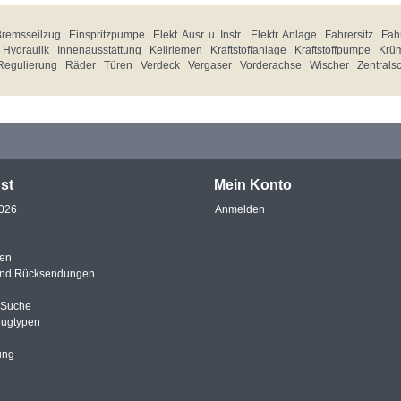
Bremsseilzug
Einspritzpumpe
Elekt. Ausr. u. Instr.
Elektr. Anlage
Fahrersitz
Fahr
Hydraulik
Innenausstattung
Keilriemen
Kraftstoffanlage
Kraftstoffpumpe
Krü
Regulierung
Räder
Türen
Verdeck
Vergaser
Vorderachse
Wischer
Zentrals
st
Mein Konto
2026
Anmelden
en
und Rücksendungen
e Suche
eugtypen
ung