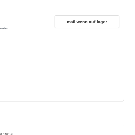
mail wenn auf lager
kosten
und 190SL