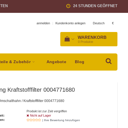
STEN
24 STUNDEN GEÖFFNET
Deutsch
€
anmelden
|
Kundenkonto anlegen
WARENKORB
0
Produkte
teile & Zubehör
Angebote
Blog
ng Kraftstofffilter 0004771680
mschalthahn / Kraftstofffilter 0004771680
Produkt ist zur Zeit vergriffen
eit:
Nicht auf Lager
en:
| Ihre Bewertung hinzufügen