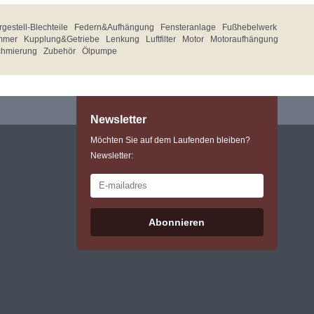
gestell-Blechteile
Federn&Aufhängung
Fensteranlage
Fußhebelwerk
mmer
Kupplung&Getriebe
Lenkung
Luftfilter
Motor
Motoraufhängung
chmierung
Zubehör
Ölpumpe
Newsletter
Möchten Sie auf dem Laufenden bleiben?
Newsletter:
Abonnieren