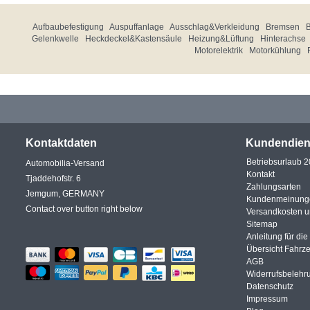
Aufbaubefestigung
Auspuffanlage
Ausschlag&Verkleidung
Bremsen
Gelenkwelle
Heckdeckel&Kastensäule
Heizung&Lüftung
Hinterachse
Motorelektrik
Motorkühlung
Kontaktdaten
Kundendien
Betriebsurlaub 
Automobilia-Versand
Kontakt
Tjaddehofstr. 6
Zahlungsarten
Jemgum, GERMANY
Kundenmeinung
Contact over button right below
Versandkosten 
Sitemap
Anleitung für di
Übersicht Fahrz
AGB
Widerrufsbelehr
Datenschutz
Impressum