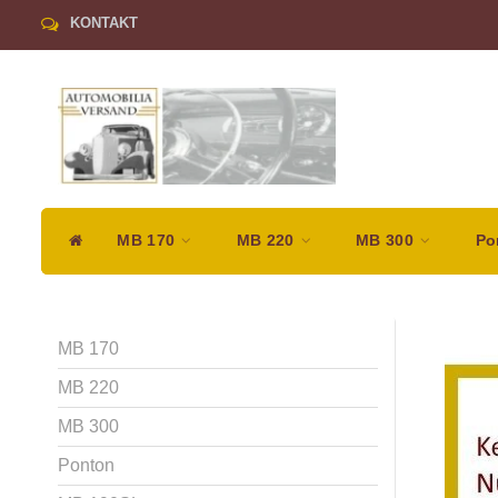
KONTAKT
MB 170
MB 220
MB 300
Po
MB 170
MB 220
MB 300
Ponton