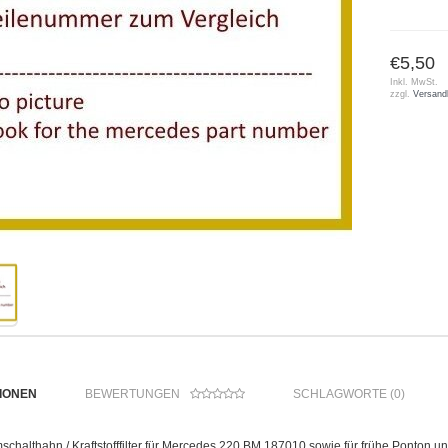
€5,50
Inkl. MwSt.
zzgl.
Versand
IONEN
BEWERTUNGEN
SCHLAGWORTE (0)
chalthahn / Kraftstofffilter für Mercedes 220 BM 187010 sowie für frühe Ponton 