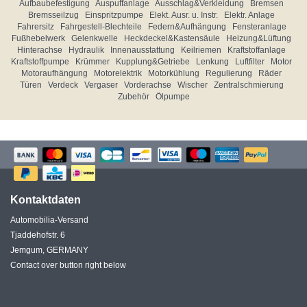
Aufbaubefestigung
Auspuffanlage
Ausschlag&Verkleidung
Bremsen
Bremsseilzug
Einspritzpumpe
Elekt. Ausr. u. Instr.
Elektr. Anlage
Fahrersitz
Fahrgestell-Blechteile
Federn&Aufhängung
Fensteranlage
Fußhebelwerk
Gelenkwelle
Heckdeckel&Kastensäule
Heizung&Lüftung
Hinterachse
Hydraulik
Innenausstattung
Keilriemen
Kraftstoffanlage
Kraftstoffpumpe
Krümmer
Kupplung&Getriebe
Lenkung
Luftfilter
Motor
Motoraufhängung
Motorelektrik
Motorkühlung
Regulierung
Räder
Türen
Verdeck
Vergaser
Vorderachse
Wischer
Zentralschmierung
Zubehör
Ölpumpe
Kontaktdaten
Automobilia-Versand
Tjaddehofstr. 6
Jemgum, GERMANY
Contact over button right below