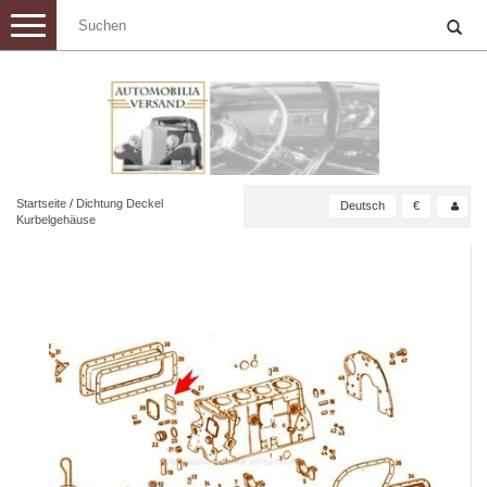
Toggle
navigation
Startseite
/
Dichtung Deckel
Deutsch
€
Kurbelgehäuse