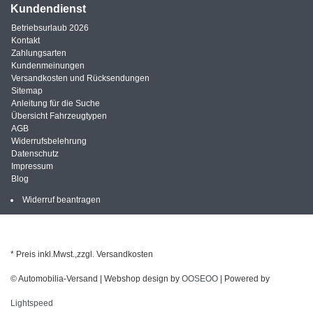
Kundendienst
Betriebsurlaub 2026
Kontakt
Zahlungsarten
Kundenmeinungen
Versandkosten und Rücksendungen
Sitemap
Anleitung für die Suche
Übersicht Fahrzeugtypen
AGB
Widerrufsbelehrung
Datenschutz
Impressum
Blog
Widerruf beantragen
* Preis inkl.Mwst.,zzgl. Versandkosten
© Automobilia-Versand | Webshop design by
OOSEOO
| Powered by
Lightspeed