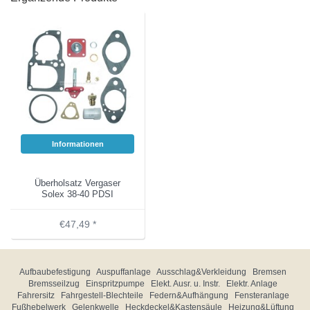
Informationen
Überholsatz Vergaser
Solex 38-40 PDSI
€47,49 *
Aufbaubefestigung
Auspuffanlage
Ausschlag&Verkleidung
Bremsen
Bremsseilzug
Einspritzpumpe
Elekt. Ausr. u. Instr.
Elektr. Anlage
Fahrersitz
Fahrgestell-Blechteile
Federn&Aufhängung
Fensteranlage
Fußhebelwerk
Gelenkwelle
Heckdeckel&Kastensäule
Heizung&Lüftung