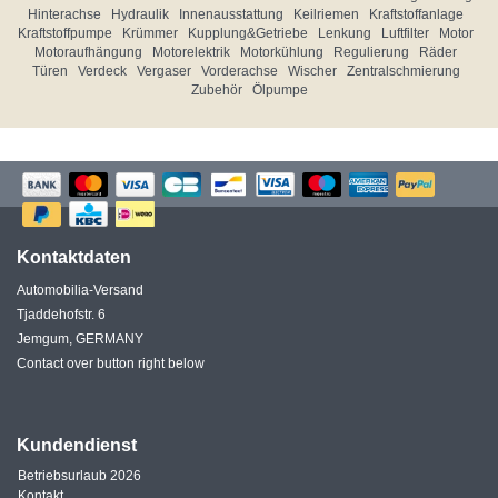
Hinterachse
Hydraulik
Innenausstattung
Keilriemen
Kraftstoffanlage
Kraftstoffpumpe
Krümmer
Kupplung&Getriebe
Lenkung
Luftfilter
Motor
Motoraufhängung
Motorelektrik
Motorkühlung
Regulierung
Räder
Türen
Verdeck
Vergaser
Vorderachse
Wischer
Zentralschmierung
Zubehör
Ölpumpe
Kontaktdaten
Automobilia-Versand
Tjaddehofstr. 6
Jemgum, GERMANY
Contact over button right below
Kundendienst
Betriebsurlaub 2026
Kontakt