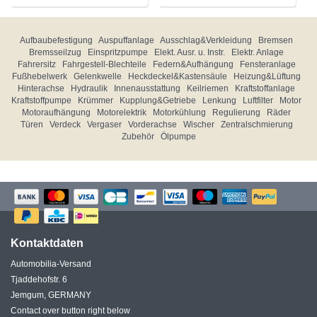
Aufbaubefestigung
Auspuffanlage
Ausschlag&Verkleidung
Bremsen
Bremsseilzug
Einspritzpumpe
Elekt. Ausr. u. Instr.
Elektr. Anlage
Fahrersitz
Fahrgestell-Blechteile
Federn&Aufhängung
Fensteranlage
Fußhebelwerk
Gelenkwelle
Heckdeckel&Kastensäule
Heizung&Lüftung
Hinterachse
Hydraulik
Innenausstattung
Keilriemen
Kraftstoffanlage
Kraftstoffpumpe
Krümmer
Kupplung&Getriebe
Lenkung
Luftfilter
Motor
Motoraufhängung
Motorelektrik
Motorkühlung
Regulierung
Räder
Türen
Verdeck
Vergaser
Vorderachse
Wischer
Zentralschmierung
Zubehör
Ölpumpe
Kontaktdaten
Automobilia-Versand
Tjaddehofstr. 6
Jemgum, GERMANY
Contact over button right below