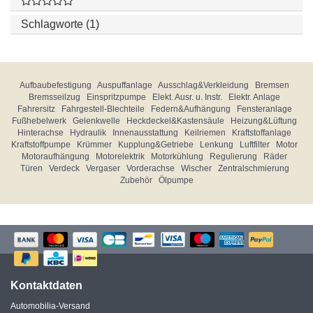
Schlagworte (1)
Aufbaubefestigung
Auspuffanlage
Ausschlag&Verkleidung
Bremsen
Bremsseilzug
Einspritzpumpe
Elekt. Ausr. u. Instr.
Elektr. Anlage
Fahrersitz
Fahrgestell-Blechteile
Federn&Aufhängung
Fensteranlage
Fußhebelwerk
Gelenkwelle
Heckdeckel&Kastensäule
Heizung&Lüftung
Hinterachse
Hydraulik
Innenausstattung
Keilriemen
Kraftstoffanlage
Kraftstoffpumpe
Krümmer
Kupplung&Getriebe
Lenkung
Luftfilter
Motor
Motoraufhängung
Motorelektrik
Motorkühlung
Regulierung
Räder
Türen
Verdeck
Vergaser
Vorderachse
Wischer
Zentralschmierung
Zubehör
Ölpumpe
Kontaktdaten
Automobilia-Versand