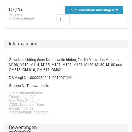
€7,25
Zum Warenkorb hinzufügen
Inkl. MwSt.
zzgl.
Versandkosten
Informationen
Gewebedichtring 8mm Kurbelwelle hinten, für die Mercedes Motoren
M108, M110, M114, M115, M121, M123, M127, M129, M130, M180 und
OM615, OM 616, OM 617, OM621
DB Vergl.Nr.: 0009974941, 0019971241
Gruppe 3 , Triebwerkteile
GPSR-Informationen:
ElringKlinger AG
Max-Eyth-Straße 2
72581 Dettingen/Erms
elringklinger.de
info@ir.elringklinger.com
Bewertungen