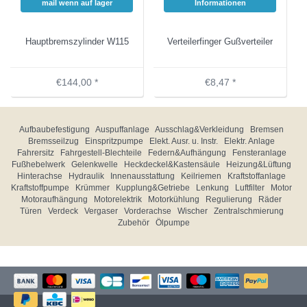
mail wenn auf lager
Informationen
Hauptbremszylinder W115
Verteilerfinger Gußverteiler
€144,00 *
€8,47 *
Aufbaubefestigung
Auspuffanlage
Ausschlag&Verkleidung
Bremsen
Bremsseilzug
Einspritzpumpe
Elekt. Ausr. u. Instr.
Elektr. Anlage
Fahrersitz
Fahrgestell-Blechteile
Federn&Aufhängung
Fensteranlage
Fußhebelwerk
Gelenkwelle
Heckdeckel&Kastensäule
Heizung&Lüftung
Hinterachse
Hydraulik
Innenausstattung
Keilriemen
Kraftstoffanlage
Kraftstoffpumpe
Krümmer
Kupplung&Getriebe
Lenkung
Luftfilter
Motor
Motoraufhängung
Motorelektrik
Motorkühlung
Regulierung
Räder
Türen
Verdeck
Vergaser
Vorderachse
Wischer
Zentralschmierung
Zubehör
Ölpumpe