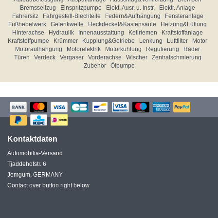
Bremsseilzug
Einspritzpumpe
Elekt. Ausr. u. Instr.
Elektr. Anlage
Fahrersitz
Fahrgestell-Blechteile
Federn&Aufhängung
Fensteranlage
Fußhebelwerk
Gelenkwelle
Heckdeckel&Kastensäule
Heizung&Lüftung
Hinterachse
Hydraulik
Innenausstattung
Keilriemen
Kraftstoffanlage
Kraftstoffpumpe
Krümmer
Kupplung&Getriebe
Lenkung
Luftfilter
Motor
Motoraufhängung
Motorelektrik
Motorkühlung
Regulierung
Räder
Türen
Verdeck
Vergaser
Vorderachse
Wischer
Zentralschmierung
Zubehör
Ölpumpe
Kontaktdaten
Automobilia-Versand
Tjaddehofstr. 6
Jemgum, GERMANY
Contact over button right below