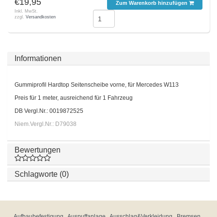
€19,95
Zum Warenkorb hinzufügen
Inkl. MwSt.
zzgl.
Versandkosten
Informationen
Gummiprofil Hardtop Seitenscheibe vorne, für Mercedes W113
Preis für 1 meter, ausreichend für 1 Fahrzeug
DB Vergl.Nr.: 0019872525
Niem.Vergl.Nr.: D79038
Bewertungen
Schlagworte (0)
Aufbaubefestigung
Auspuffanlage
Ausschlag&Verkleidung
Bremsen