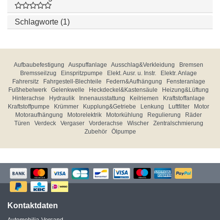
Schlagworte (1)
Aufbaubefestigung
Auspuffanlage
Ausschlag&Verkleidung
Bremsen
Bremsseilzug
Einspritzpumpe
Elekt. Ausr. u. Instr.
Elektr. Anlage
Fahrersitz
Fahrgestell-Blechteile
Federn&Aufhängung
Fensteranlage
Fußhebelwerk
Gelenkwelle
Heckdeckel&Kastensäule
Heizung&Lüftung
Hinterachse
Hydraulik
Innenausstattung
Keilriemen
Kraftstoffanlage
Kraftstoffpumpe
Krümmer
Kupplung&Getriebe
Lenkung
Luftfilter
Motor
Motoraufhängung
Motorelektrik
Motorkühlung
Regulierung
Räder
Türen
Verdeck
Vergaser
Vorderachse
Wischer
Zentralschmierung
Zubehör
Ölpumpe
Kontaktdaten