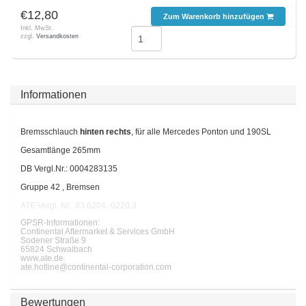
€12,80
Zum Warenkorb hinzufügen
Inkl. MwSt.
zzgl.
Versandkosten
Informationen
Bremsschlauch
hinten rechts
, für alle Mercedes Ponton und 190SL
Gesamtlänge 265mm
DB Vergl.Nr.: 0004283135
Gruppe 42 , Bremsen
ATE Vergl. Nr.: 83.6204.-0220.3
GPSR-Informationen:
Continental Aftermarket & Services GmbH
Sodener Straße 9
65824 Schwalbach
www.ate.de
ate.hotline@continental-corporation.com
Bewertungen