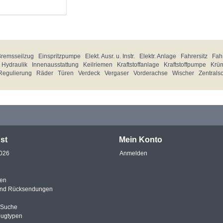
Bremsseilzug
Einspritzpumpe
Elekt. Ausr. u. Instr.
Elektr. Anlage
Fahrersitz
Fahr
Hydraulik
Innenausstattung
Keilriemen
Kraftstoffanlage
Kraftstoffpumpe
Krü
Regulierung
Räder
Türen
Verdeck
Vergaser
Vorderachse
Wischer
Zentrals
st
Mein Konto
2026
Anmelden
en
und Rücksendungen
e Suche
eugtypen