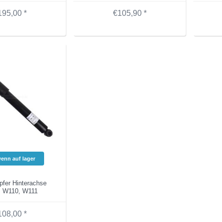
195,00 *
€105,90 *
wenn auf lager
fer Hinterachse
 W110, W111
108,00 *