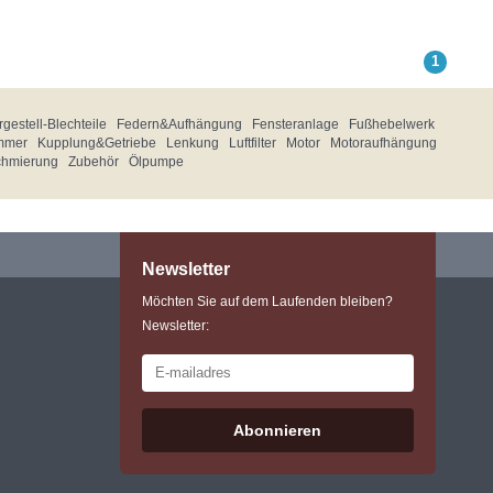
1
gestell-Blechteile
Federn&Aufhängung
Fensteranlage
Fußhebelwerk
mmer
Kupplung&Getriebe
Lenkung
Luftfilter
Motor
Motoraufhängung
chmierung
Zubehör
Ölpumpe
Newsletter
Möchten Sie auf dem Laufenden bleiben?
Newsletter:
Abonnieren