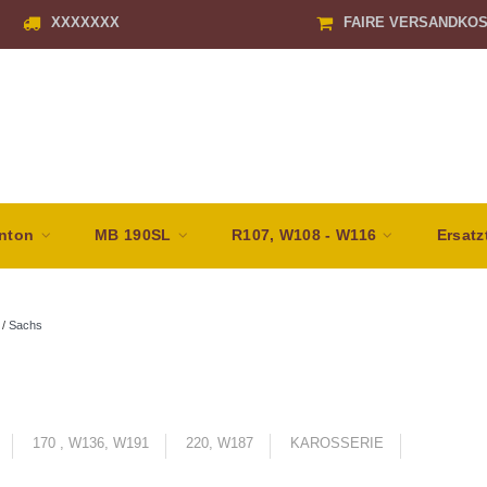
XXXXXXX
FAIRE VERSANDKO
nton
MB 190SL
R107, W108 - W116
Ersatz
/
Sachs
170 , W136, W191
220, W187
KAROSSERIE