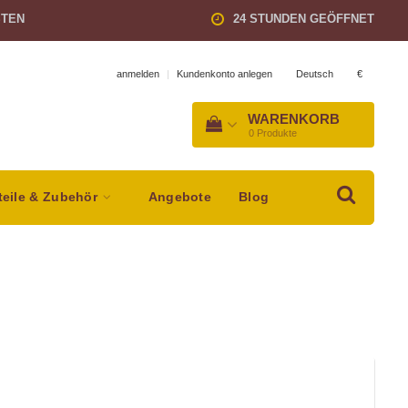
STEN
24 STUNDEN GEÖFFNET
Deutsch
€
anmelden
|
Kundenkonto anlegen
WARENKORB
0
Produkte
teile & Zubehör
Angebote
Blog