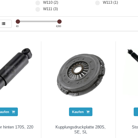
W110 (2)
W113 (1)
W111 (3)
€
0
€
200
aufen
Kaufen
r hinten 170S, 220
Kupplungsdruckplatte 280S,
Sto
SE, SL