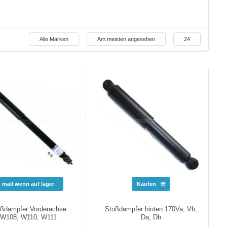
Alle Marken
Am meisten angesehen
24
mail wenn auf lager
Kaufen
ßdämpfer Vorderachse
Stoßdämpfer hinten 170Va, Vb,
W108, W110, W111
Da, Db