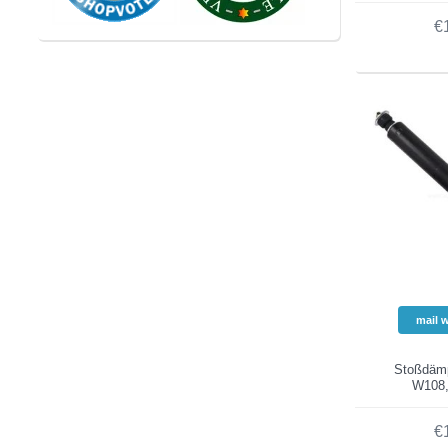
€
mail 
Stoßdämp
W108,
€