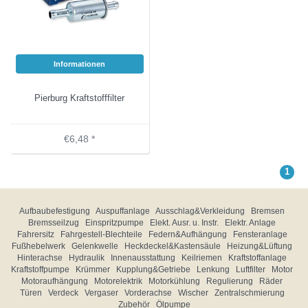
Informationen
Pierburg Kraftstofffilter
€6,48 *
1
Aufbaubefestigung
Auspuffanlage
Ausschlag&Verkleidung
Bremsen
Bremsseilzug
Einspritzpumpe
Elekt. Ausr. u. Instr.
Elektr. Anlage
Fahrersitz
Fahrgestell-Blechteile
Federn&Aufhängung
Fensteranlage
Fußhebelwerk
Gelenkwelle
Heckdeckel&Kastensäule
Heizung&Lüftung
Hinterachse
Hydraulik
Innenausstattung
Keilriemen
Kraftstoffanlage
Kraftstoffpumpe
Krümmer
Kupplung&Getriebe
Lenkung
Luftfilter
Motor
Motoraufhängung
Motorelektrik
Motorkühlung
Regulierung
Räder
Türen
Verdeck
Vergaser
Vorderachse
Wischer
Zentralschmierung
Zubehör
Ölpumpe