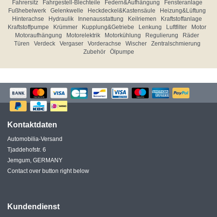
Fahrersitz
Fahrgestell-Blechteile
Federn&Aufhängung
Fensteranlage
Fußhebelwerk
Gelenkwelle
Heckdeckel&Kastensäule
Heizung&Lüftung
Hinterachse
Hydraulik
Innenausstattung
Keilriemen
Kraftstoffanlage
Kraftstoffpumpe
Krümmer
Kupplung&Getriebe
Lenkung
Luftfilter
Motor
Motoraufhängung
Motorelektrik
Motorkühlung
Regulierung
Räder
Türen
Verdeck
Vergaser
Vorderachse
Wischer
Zentralschmierung
Zubehör
Ölpumpe
Kontaktdaten
Automobilia-Versand
Tjaddehofstr. 6
Jemgum, GERMANY
Contact over button right below
Kundendienst