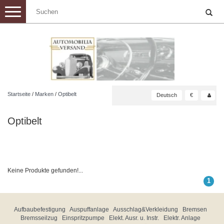
Toggle
navigation
Startseite
/
Marken
/
Optibelt
Deutsch
€
Optibelt
Keine Produkte gefunden!...
1
Aufbaubefestigung
Auspuffanlage
Ausschlag&Verkleidung
Bremsen
Bremsseilzug
Einspritzpumpe
Elekt. Ausr. u. Instr.
Elektr. Anlage