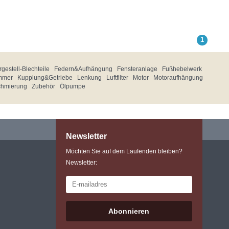
1
gestell-Blechteile
Federn&Aufhängung
Fensteranlage
Fußhebelwerk
mmer
Kupplung&Getriebe
Lenkung
Luftfilter
Motor
Motoraufhängung
chmierung
Zubehör
Ölpumpe
Newsletter
Möchten Sie auf dem Laufenden bleiben?
Newsletter:
Abonnieren