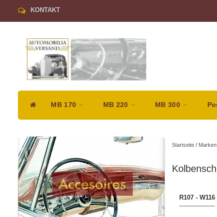
KONTAKT
MB 170
MB 220
MB 300
Po
Startseite
/
Marken
Kolbensch
R107 - W116