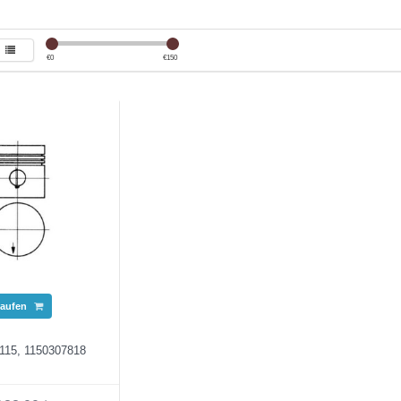
€
0
€
150
aufen
115, 1150307818