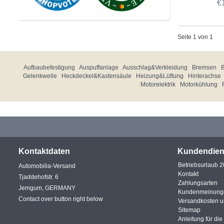
€
Seite 1 von 1
Aufbaubefestigung
Auspuffanlage
Ausschlag&Verkleidung
Bremsen
Gelenkwelle
Heckdeckel&Kastensäule
Heizung&Lüftung
Hinterachse
Motorelektrik
Motorkühlung
Kontaktdaten
Kundendien
Betriebsurlaub 
Automobilia-Versand
Kontakt
Tjaddehofstr. 6
Zahlungsarten
Jemgum, GERMANY
Kundenmeinung
Contact over button right below
Versandkosten 
Sitemap
Anleitung für di