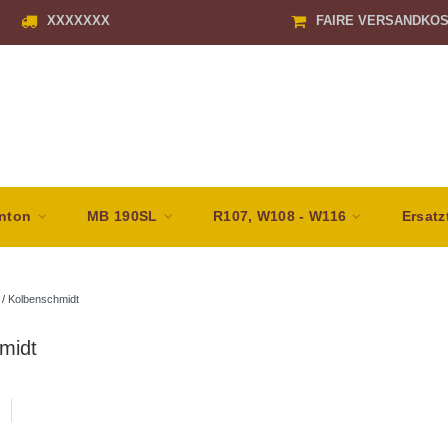
XXXXXXX
FAIRE VERSANDKO
nton
MB 190SL
R107, W108 - W116
Ersatz
/
Kolbenschmidt
midt