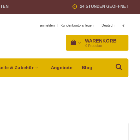
STEN
24 STUNDEN GEÖFFNET
Deutsch
€
anmelden
|
Kundenkonto anlegen
WARENKORB
0
Produkte
teile & Zubehör
Angebote
Blog