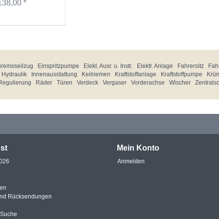
138,00 *
Bremsseilzug
Einspritzpumpe
Elekt. Ausr. u. Instr.
Elektr. Anlage
Fahrersitz
Fahr
Hydraulik
Innenausstattung
Keilriemen
Kraftstoffanlage
Kraftstoffpumpe
Krü
Regulierung
Räder
Türen
Verdeck
Vergaser
Vorderachse
Wischer
Zentrals
st
Mein Konto
2026
Anmelden
en
und Rücksendungen
e Suche