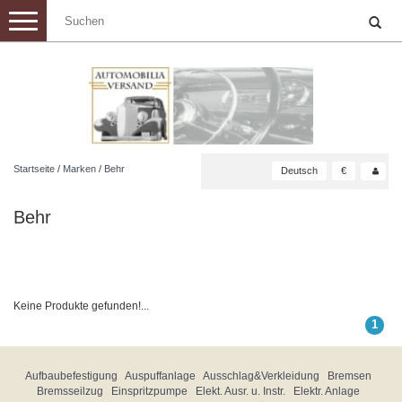
Toggle
navigation
Startseite
/
Marken
/
Behr
Deutsch
€
Behr
Keine Produkte gefunden!...
1
Aufbaubefestigung
Auspuffanlage
Ausschlag&Verkleidung
Bremsen
Bremsseilzug
Einspritzpumpe
Elekt. Ausr. u. Instr.
Elektr. Anlage