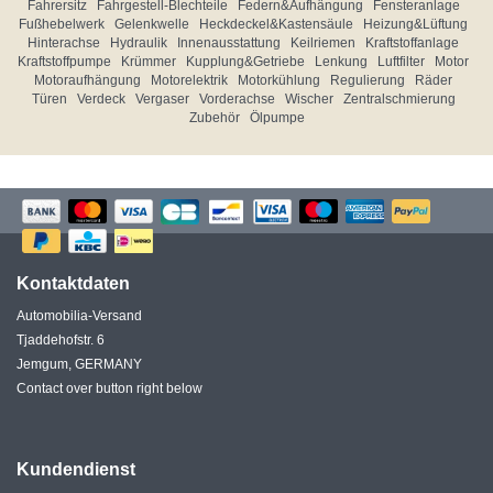
Fahrersitz
Fahrgestell-Blechteile
Federn&Aufhängung
Fensteranlage
Fußhebelwerk
Gelenkwelle
Heckdeckel&Kastensäule
Heizung&Lüftung
Hinterachse
Hydraulik
Innenausstattung
Keilriemen
Kraftstoffanlage
Kraftstoffpumpe
Krümmer
Kupplung&Getriebe
Lenkung
Luftfilter
Motor
Motoraufhängung
Motorelektrik
Motorkühlung
Regulierung
Räder
Türen
Verdeck
Vergaser
Vorderachse
Wischer
Zentralschmierung
Zubehör
Ölpumpe
Kontaktdaten
Automobilia-Versand
Tjaddehofstr. 6
Jemgum, GERMANY
Contact over button right below
Kundendienst